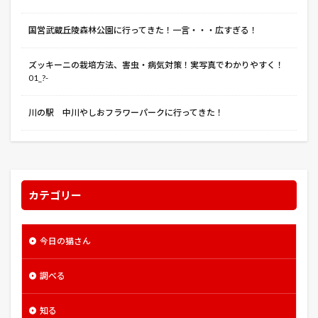
国営武蔵丘陵森林公園に行ってきた！一言・・・広すぎる！
ズッキーニの栽培方法、害虫・病気対策！実写真でわかりやすく！
01_?-
川の駅 中川やしおフラワーパークに行ってきた！
カテゴリー
今日の猫さん
調べる
知る