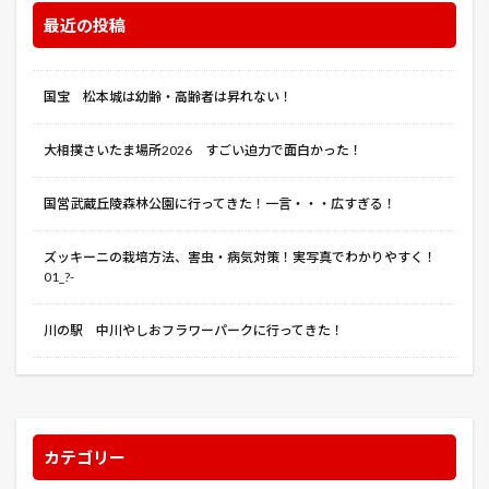
最近の投稿
イグジット・スルー・ザ・ギフトショップ
イコライザー
イコライザー２
イタリアンパセリ
イチゴ
イド：インヴェイデッド
イルマーレ
国宝 松本城は幼齢・高齢者は昇れない！
インクレディブル・ハルク
インサイド・マン
大相撲さいたま場所2026 すごい迫力で面白かった！
インスタント・ファミリー 本当の家族見つけました
インズウェブ
インターステラー
国営武蔵丘陵森林公園に行ってきた！一言・・・広すぎる！
インビジブル・スクワッド
インフィニット 無限の記憶
イヴの時間
イーオン・フラックス
ズッキーニの栽培方法、害虫・病気対策！実写真でわかりやすく！
01_?-
ウインド・リバー
ウォーク
ウォークラフト
ウォールフラワー
ウミカジテラス
ウリハムシ
川の駅 中川やしおフラワーパークに行ってきた！
ウーバーイーツ
エクストリーム・ジョブ
エクスペンダブルズ3
エクス・マキナ
エシャレット
エジソンズ・ゲーム
エダマメ
エマ 人工警察官
エラー・カタストロフ
カテゴリー
エリカ＆パトリック踊る骸
エルネスト・クォスト