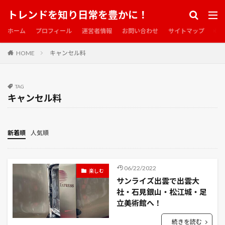
お魚のアメ横
お魚市場
かえる
かくしごと
トレンドを知り日常を豊かに！
かつて神だった獣たちへ
かぼちゃ
きなこ
ホーム
プロフィール
運営者情報
お問い合わせ
サイトマップ
きゅうり
くろねこ
くろねこルーシー
HOME
キャンセル料
この世界の片隅に
この愛のために撃て
この素晴らしい世界に祝福を！紅伝説
ころたん
こんな夜更けにバナナかよ
ご神木
さいたま
TAG
キャンセル料
さいたま合同庁舎
さいたま場所
さいたま市
さいたま市緑区
さくら耳
さざれ滝
さばとら猫
さびがら
しろちゃん
しんがり
新着順
人気順
じゃがいも
す入り
ずっとギガ得
そして友よ、静かに死ね
たぬ金亭
ちゃんこ
06/22/2022
楽しむ
ちりめん
つぐもも
つみきのいえ
てっぱく
サンライズ出雲で出雲大
とうもろこしの島
とらドラ！
社・石見銀山・松江城・足
ないろ
なす
立美術館へ！
ねこ
ねこ旅館
はじまりのうた
はたらく魔王さま！
ばらまつり
ぶち
続きを読む