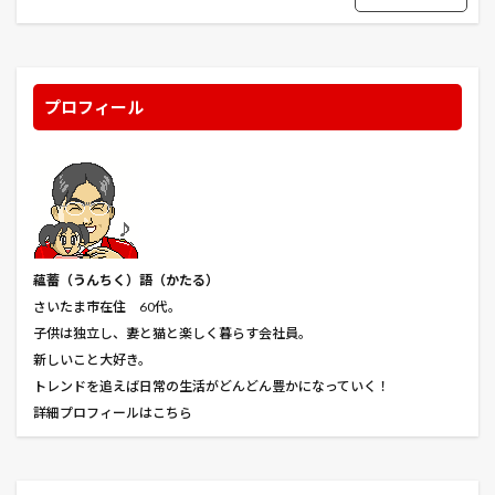
ぶちネコ
ほおずき市
みかん
みどり橋
みーちゃん
むさし乃
もふもふ
もふもふ温泉
らくらくモツ
わが名はキケロ
アイアン・スカイ
プロフィール
アウトブレイク
アウトロー
アウト・オブ・サイト
アオアシ
アカデミー賞
アキト
アクアマン
アサイラム
アサインメント
アジサイ
アジャストメント
アスパラガス
アスファルト
アソブーン
アデライン
蘊蓄（うんちく
）語（かたる）
アナスタシア・イン・アメリカ
アバウト・タイム
さいたま市在住 60代。
アブラムシ
アマゾン
アルベール・バルトロメ
子供は独立し、妻と猫と楽しく暮らす会社員。
アレクサンドリア
アワノメイガ
アンジェラ
新しいこと大好き。
トレンドを追えば日常の生活がどんどん豊かになっていく！
アンダーワールド
アンダーワールド2
詳細プロフィールはこちら
アンダーワールド覚醒
イイナパーク川口
イエスタデイ
イエスマン
イエローアイコ
イエローボーイ