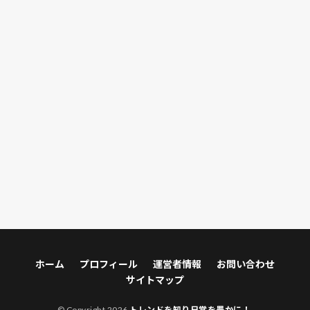
コロナ
コロナ感染症
コロンビアーナ
コンパニオンプランツ
コンパネ
コンファメーション
コードギアス
コード・エイト
コール・オブ・ヒーローズ／武勇伝
ゴブリンスレイヤー
ゴボウ
ゴーストライダー2
ゴールデンアロー
ゴールデンポーク
ゴーン・ガール
サイデン化学アリーナ
サイドFIRE
サイド・エフェクト
サイボクハム
サクラ
サツマイモ
サトイモ
サニーレタス
サバトラ
サバトラ猫
サビガラ
サビガラ猫
サヤエンドウ
サンライズツイン
サンライズ出雲
サン・オブ・ゴッド
サーヴァンプ
ザ・アウトロー
ザ・インタープリター
ザ・シークレットマン
ホーム
プロフィール
運営者情報
お問い合わせ
ザ・セル
ザ・バンク
ザ・フォーリナー
サイトマップ
ザ・フレーム
ザ・メキシカン
ザ・レポート
© Copyright 2026
トレンドを知り日常を豊かに！
.