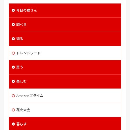
エレジー
エントラップメント
エンドウ
今日の猫さん
エンド・オブ・ウォッチ
エンド・オブ・キングダム
調べる
エンド・オブ・ステイツ
オクラ
オッドタクシー
オッド・トーマス
オルセー美術館
オルレア
知る
オーギュスト・ロダン
オーシャンズ13
オーバーシュート
オーバードライヴ
トレンドワード
オーバーボード
オーバーロード
買う
オール・ザ・ウェイ
カサブランカ
カスティール
カタクリ
カバネリ 海門決戦
カフェ・ウインズ
楽しむ
カブ
カボチャ
カメ
カモ
カンパニー・メン
カーリーパセリ
ガルヴェストン
Amazonプライム
ガーディアン・エンジェル
キジトラ
キジトラ猫
花火大会
キック・アス ジャスティス・フォーエバー
キッズ
キャッシュトラック
暮らす
キャッチ・ミー・イフ・ユー・キャン
キャット