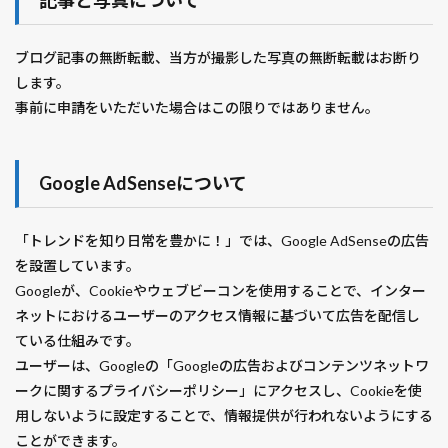
記事と写真について
ムーミン屋敷
ムーミン谷エリア
ムーンフォール
メアリーの総て
メイアン
メイズ大脱走
ブログ記事の無断転載、当方が撮影した写真の無断転載はお断り
メイドインアビス
メガクラスター
メガロボクス
します。
事前に申請をいただいた場合はこの限りではありません。
メタバース
メッセージマン
メビウス
メロン
メン・イン・キャット
メン・イン・ブラック
メークイン
モズ
モバレコAir
モブサイコ100
Google AdSenseについて
モモ
モルタル
モロヘイヤ
モンスターストライク ルシファー
モンスターハンター
「トレンドを知り日常を豊かに！」では、Google AdSenseの広告
モーリーズゲーム
ライフ
ライラの冒険
を設置しています。
ラストスタンド
ラストミッション
ラスト・キング
Googleが、Cookieやウェブビーコンを使用することで、インター
ネットにおけるユーザーのアクセス情報に基づいて広告を配信し
ラッカセイ
ラッキョウ
ラッキー
ラディウス
ている仕組みです。
ラブ・フラワー
ラプソード
ランチ
ユーザーは、Googleの「Googleの広告およびコンテンツネットワ
ラン・オールナイト
ラヴレース
ラーメン
ークに関するプライバシーポリシー」にアクセスし、Cookieを使
リクルートカード
リトルミイ
リトル・ドリット
用しないように設定することで、情報提供が行われないようにする
リベレイター
リミットレス
リンカーン弁護士
ことができます。