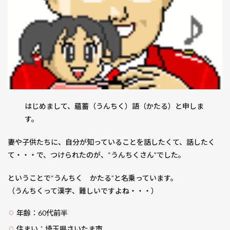
ブラッド・ダイヤモンド
ブランデッド
ブルーベリー
ブルーベリープラザ浦和
ブレイド
ブレインフォグ
ブレイン・ゲーム
ブレードランナー2049
ブロッコリー
ブロークバックマウンテン
ブロークンシティ
ブースター
プイック・プイック
プライドと偏見
プライベート・ライアン
プライム
プライム市場
はじめまして、蘊蓄（うんちく）語（かたる）と申しま
プリズナーズ
プリデスティネーション
す。
プリンスショッピングプラザ
プロティアン
妻や子供たちに、自分が知っていることを話したくて、話したく
プロティアン・キャリア
て・・・で、つけられたのが、“うんちくさん”でした。
プロポーズ 日にち 返事 記念日 プレゼント
プロメア
ヘッドハンター
ヘッドライトクリーナー
ヘムレン
ということで“うんちく かたる”と名乗っています。
（うんちくって漢字、難しいですよね・・・）
ヘルボーイ
ベル＆セバスチャン
ペルソナ
ペントハウス
ホウレンソウ
ホウ素欠乏症
年齢：60代前半
ホテル飛鳥
ホリデイ
ホーリーバジル
ボリジ
住まい：埼玉県さいたま市