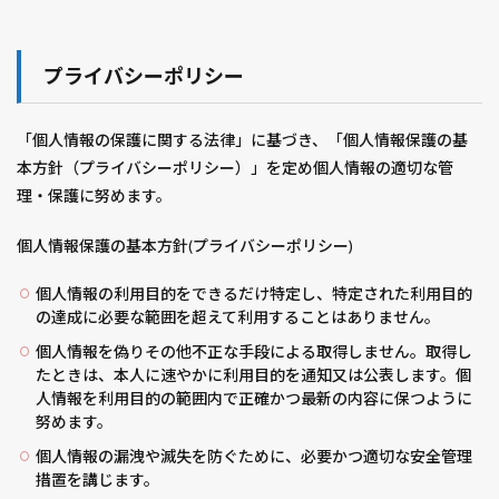
三毛猫
三水館
不備
不滅のあなたへ
与野公園
世界から猫が消えたなら
プライバシーポリシー
世界一キライなあなたに
両国国技館
中小企業経営・中小企業政策
中小企業診断士
「個人情報の保護に関する法律」に基づき、「個人情報保護の基
中川やしおフラワーパーク
中社
丸オクラ
本方針（プライバシーポリシー）」を定め個人情報の適切な管
予算
予約
事前チケット販売
理・保護に努めます。
事前販売チケット
二ノ国
五台橋
井伊直弼
個人情報保護の基本方針(プライバシーポリシー)
交配
交響詩篇エウレカセブン
京成バラ園芸
個人情報の利用目的をできるだけ特定し、特定された利用目的
人工受粉
人工授粉
人生最良の日々
の達成に必要な範囲を超えて利用することはありません。
今日の猫さん
企業経営理論
伊奈半十郎忠治
個人情報を偽りその他不正な手段による取得しません。取得し
伏
作ってしまった
保存
保険スクエアbang！
たときは、本人に速やかに利用目的を通知又は公表します。個
信州
信楽焼露天風呂付き和室
人情報を利用目的の範囲内で正確かつ最新の内容に保つように
努めます。
僕のヒーローアカデミア
先得割引
先生と迷い猫
個人情報の漏洩や滅失を防ぐために、必要かつ適切な安全管理
八つ頭
八方睨み鳳凰図
写真
処刑ライダー
措置を講じます。
出雲大社
刀使ノ巫女
分げつ
切り戻し