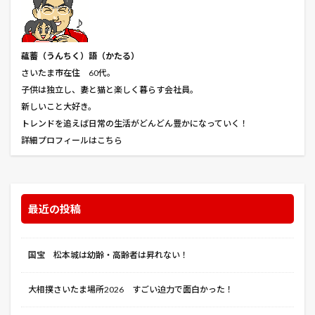
大須観音
天使のくれた時間
天然記念物
夫婦 同じ職場 デメリット
奇跡の教室
蘊蓄（うんちく
）語（かたる）
女王トミュリス
女神の見えざる手
妖怪ウォッチ
さいたま市在住 60代。
子供
子株
子猫
子育て 寝不足 イライラ
子供は独立し、妻と猫と楽しく暮らす会社員。
孤狼の血
宇良
守口
安納芋
定植
新しいこと大好き。
トレンドを追えば日常の生活がどんどん豊かになっていく！
害虫
家庭菜園
寄居PA
寒冷紗
寺泊
詳細プロフィールはこちら
将国のアルタイル
小カブ
小屋
小島屋
小布施
小松菜
小林一茶
山崎屋
岩松院
島の唄
川口ハイウエイオアシス
川豊
幅
最近の投稿
平葉種
年金 金額 社会保障費 所得税 住民税
幸せなひとりぼっち
幸せな低酸素血症
幸せのレシピ
幼女戦記
庭
彌彦神社
国宝 松本城は幼齢・高齢者は昇れない！
彩湖・道満グリーンパーク
御朱印
御由緒
大相撲さいたま場所2026 すごい迫力で面白かった！
御神徳
復讐者のメロディ
忍城
急
怪物はささやく
怪物事変
怪病医ラムネ