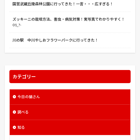
国営武蔵丘陵森林公園に行ってきた！一言・・・広すぎる！
恋は雨上がりのように
感染症
戦場のピアニスト
戸隠神社
打ち上げ花火、下から見るか？横から見るか？
ズッキーニの栽培方法、害虫・病気対策！実写真でわかりやすく！
01_?-
抜き取り収穫
抜根
招き猫
拝殿
持ち帰り
摘み取り収穫
摘芯
攻殻機動隊
川の駅 中川やしおフラワーパークに行ってきた！
整枝
文武学校
文殊堂
文豪ストレイドッグス
斉木楠雄のψ難
斜め植え
新型コロナウイルス
方角
星の王子さまPA
春まき
春巻きの中華うま煮餡かけ
時期
普通種
暑い
カテゴリー
暗殺教室
暗証番号
曇天に笑う
曲がり
更新剪定
最強のふたり
有機培養土
今日の猫さん
東京リベンジャーズ
東京レイヴンズ
調べる
東京卍リベンジャーズ
東浦和
東浦和駅
松代
松代藩
松本城
松江城
株主総会
知る
株張り型
株立ち型
株間
根ショウガ