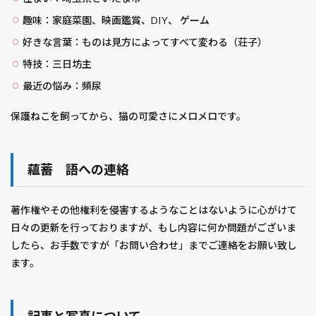
ボルベール
ボーダーライン ソルジャーズ・デイ
趣味：家庭菜園、映画鑑賞、DIY、 ゲーム
ボーネルンド
ボーンコレクター
ポピー
好きな言葉：ものは見方によってすべて変わる（荘子）
ポンちゃん
ポンタ君
ポン太
ポン子
特技：三日坊主
ポール・セザンヌ
マイナポイント
最近の悩み：頻尿
マイナンバーカード
マイ・ブラザー
保護ねこを飼ってから、猫の可愛さにメロメロです。
マシンガン・プリーチャー
マジンボーン
マスター・アンド・コマンダー
マスター・プラン
マス席
マッキー
マネーモンスター
蘊蓄 語への連絡
マネー・ショート華麗なる大逆転
マメ科
マリアンヌ
マリーゴールド
マルチ
著作権やその他権利を侵害するようなことはないように心がけて
マーキュリー・ライジング
マーク・ザッカーバーグ
日々の更新を行っておりますが、もし内容に何か問題がございま
したら、お手数ですが「お問い合わせ」までご連絡をお願い致し
マージン・コール
ミスによる破局
ミス・マープル
ます。
ミッミッドナイト・イン・パリ
ミニトマト
ミニミニ大作戦
ミューズパーク
ムラサキツユクサ
ムーミントロール
ムーミンバレーパーク