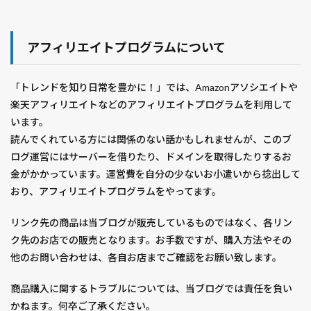
リヴィエラ
ルピナス
レイニーのままで
レオン
レシピ
レタス
レッド・エージェント
アフィリエイトプログラムについて
レッド・ドラゴン
レッド・ファミリー
レディ・プレイヤー1
「トレンドを知り日常を豊かに！」では、Amazonアソシエイトや
レフト・トゥ・ダイ／悪夢のバカンス
レベルE
楽天アフィリエイトなどのアフィリエイトプログラムを利用して
レモンバジル
レンタネコ
います。
読んでくれている方には関係のない話かもしれませんが、このブ
レヴェナント：蘇えりし者
ロシアン・スナイパー
ログ運営にはサーバーを借りたり、ドメインを取得したりするお
ロストマン
ロックダウン
ロボコップ２
金がかかっています。運営費を自分の少ないお小遣いから捻出して
ロマネスコ
ロード・オブ・ウォー
ロープ
おり、アフィリエイトプログラムをやってます。
ローマに消えた男
ワイルドカード
ワケギ
リンク先の商品は当ブログが販売しているものではなく、各リン
ワールドトリガー
ヴィンランド・サガ
ク先のお店での販売となります。お手数ですが、購入方法やその
ヴイナス戦記
一人暮らし 休日 掃除
一季なり
他のお問い合わせは、各自お店までご確認をお願い致します。
一寸ソラマメ
一番花
七つの会議
七つの大罪
七夕 飾り 種類 工作 折り紙 簡単
万能ネギ
商品購入に関するトラブルについては、当ブログでは責任を負い
かねます。何卒ご了承ください。
三大怪獣 地球最大の決戦
三峰神社
三本杉