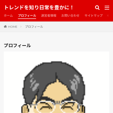
ビューティフル・マインド
ビリーブ 未来への大逆転
トレンドを知り日常を豊かに！
ビール・フェスタ
ピエール・ド・ロンサール
ホーム
プロフィール
運営者情報
お問い合わせ
サイトマップ
ピエール＝オーギュスト・ルノワール
ピーチエア
ピーマン
ファイト・クラブ
ファイナル・アワーズ
HOME
プロフィール
ファイナル・スコア
ファルコン
フィット
フェイク シティ ある男のルール
フェイスブック
プロフィール
フォートナイト
フクジュソウ
フライト・ゲーム
フルメタル・パニック！
フルメタル・パニック！ ボーイ・ミーツ・ガール
フルーツバスケット
フルーツバスケット2nd
フレンチボーイオレンジ
フレンチ・ラン
フロンティア
ブチねこ
ブッシュバジル
ブラックスネークモーン
ブラックブック
ブラック・ジャック
ブラック・ボックス
ブラッドショット
ブラッド・スローン