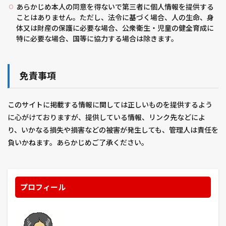
あらかじめ本人の同意を得ないで第三者に個人情報を提供する
初切
初心者
刻刻
前玉（さきたま）神社
ことはありません。ただし、法令に基づく場合、人の生命、身
体又は財産の保護に必要な場合、公衆衛生・児童の健全育成に
劇場
劇場版 弱虫ペダル
特に必要な場合、国等に協力する場合は除きます。
劇場版ポケットモンスター ミュウと波導の勇者 ルカ
勇者ソー
勾玉豆腐
匂蕃茉莉
千住博 美術館
印象派
又根・岐根
収穫
収納
免責事項
取り付け位置
台風
名探偵ピカチュウ
君の膵臓をたべたい
告発の時
呪術廻戦
品種
このサイトに掲載する情報に関しては正しいものを提供するよう
に心がけておりますが、提供している情報、リンク先などによ
喰霊-零-
噓をつく男
四季なり
固定資産税
り、いかなる損失や損害などの被害が発生しても、管理人は責任を
国営武蔵丘陵森林公園
国宝
国立西洋美術館
負いかねます。あらかじめご了承ください。
国際通り
土づくり
土作り
土垂
土寄せ
地震
埼玉県指定
境界の彼方
壁
夏まき
夏祭
夜の来訪者
夜中 掃除 心理 ストレス
プロフィール
大いなる遺産
大和田
大宮
大文字 小文字
大江戸温泉物語
大湯
大滝温泉
大玉スイカ
大相撲
大間木公園
大須ういろ
大須商店街