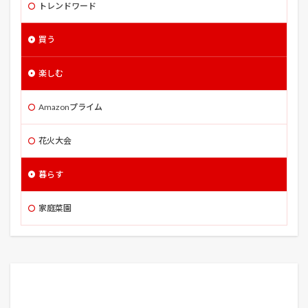
根深ネギ
格安
栽培方法
栽培時期
桃山
トレンドワード
桐谷旅館
桜
桜回廊
桜島
桜館
梅
買う
植えつけ
楽天カード
楽天損害保険
槍
横川サービスエリア
機動戦士ガンダム THE ORIGIN II
楽しむ
機動戦士ガンダム 逆襲のシャア
櫓太鼓打分
正代
正常性バイアス
武蔵野線
気に入らない
気温
Amazonプライム
水やり
水受け
沖縄
花火大会
沖縄かりゆしビーチリゾート・オーシャンスパ
洋ネコ
洋ネコ風
洪水
浅草
浅草寺
浅野屋
暮らす
浦和うなぎまつり
浴衣 メンズ サイズ 値段 着付け おしゃれ
家庭菜園
海のオーケストラ号
海苔
涼宮ハルヒの消失
温泉 事故
湯っ蔵んど
満寿家
源助
潜入者
灰色カビ病
災害用
炎炎ノ消防隊
無職転生
焼き鳥
照ノ富士
牛蒡