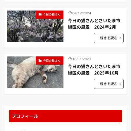
インズウェブ
インターステラー
04/19/2024
今日の猫さん
インビジブル・スクワッド
インフィニット 無限の記憶
今日の猫さんとさいたま市
イヴの時間
イーオン・フラックス
緑区の風景 2024年2月
ウインド・リバー
ウォーク
ウォークラフト
続きを読む
ウォールフラワー
ウミカジテラス
ウリハムシ
ウーバーイーツ
エクストリーム・ジョブ
10/31/2023
エクスペンダブルズ3
エクス・マキナ
今日の猫さん
今日の猫さんとさいたま市
エシャレット
エジソンズ・ゲーム
エダマメ
緑区の風景 2023年10月
エマ 人工警察官
エラー・カタストロフ
続きを読む
エリカ＆パトリック踊る骸
エルネスト・クォスト
エレジー
エントラップメント
エンドウ
エンド・オブ・ウォッチ
エンド・オブ・キングダム
エンド・オブ・ステイツ
オクラ
オッドタクシー
プロフィール
オッド・トーマス
オルセー美術館
オルレア
オーギュスト・ロダン
オーシャンズ13