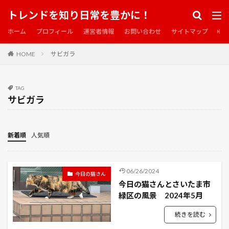
アサイラム
アサインメント
アジサイ
トレンドを知り日常を豊かに！
アジャストメント
アスパラガス
アスファルト
ホーム
プロフィール
運営者情報
お問い合わせ
サイトマップ
アソブーン
アデライン
HOME
サビガラ
アナスタシア・イン・アメリカ
アバウト・タイム
アブラムシ
アマゾン
アルベール・バルトロメ
アレクサンドリア
アワノメイガ
アンジェラ
TAG
サビガラ
アンダーワールド
アンダーワールド2
アンダーワールド覚醒
イイナパーク川口
イエスタデイ
イエスマン
イエローアイコ
新着順
人気順
イエローボーイ
イグジット・スルー・ザ・ギフトショップ
イコライザー
06/26/2024
今日の猫さん
イコライザー２
イタリアンパセリ
イチゴ
今日の猫さんとさいたま市
イド：インヴェイデッド
イルマーレ
緑区の風景 2024年5月
インクレディブル・ハルク
インサイド・マン
続きを読む
インスタント・ファミリー 本当の家族見つけました