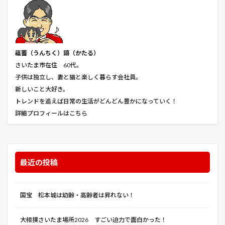
オーバーシュート
オーバードライヴ
オーバーボード
オーバーロード
オール・ザ・ウェイ
カサブランカ
カスティール
蘊蓄（うんちく
）語（かたる）
カタクリ
カバネリ 海門決戦
カフェ・ウインズ
さいたま市在住 60代。
カブ
カボチャ
カメ
カモ
子供は独立し、妻と猫と楽しく暮らす会社員。
カンパニー・メン
カーリーパセリ
ガルヴェストン
新しいこと大好き。
トレンドを追えば日常の生活がどんどん豊かになっていく！
ガーディアン・エンジェル
キジトラ
キジトラ猫
詳細プロフィールはこちら
キック・アス ジャスティス・フォーエバー
キッズ
キャッシュトラック
キャッチ・ミー・イフ・ユー・キャン
キャット
最近の投稿
キャットウーマン
キャベツ
キャンセル料
キュウリ
キリングバイツ
キングダム
キング・オブ・ギャングスター
ギグワーク
国宝 松本城は幼齢・高齢者は昇れない！
ギフチョウ
ギャングバスターズ
大相撲さいたま場所2026 すごい迫力で面白かった！
ギュスターヴ・カイユボット