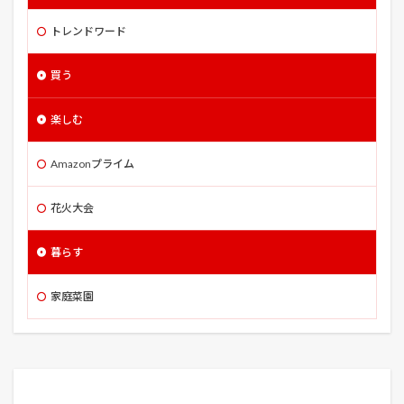
サイデン化学アリーナ
サイドFIRE
トレンドワード
サイド・エフェクト
サイボクハム
サクラ
買う
サツマイモ
サトイモ
サニーレタス
サバトラ
サバトラ猫
サビガラ
サビガラ猫
楽しむ
サヤエンドウ
サンライズツイン
サンライズ出雲
サン・オブ・ゴッド
サーヴァンプ
ザ・アウトロー
Amazonプライム
ザ・インタープリター
ザ・シークレットマン
花火大会
ザ・セル
ザ・バンク
ザ・フォーリナー
ザ・フレーム
ザ・メキシカン
ザ・レポート
暮らす
シェア畑
シソ
シドニアの騎士
シドニアの騎士 あいつむぐほし
シナモンバジル
家庭菜園
シャドウゲーム
シャドウハンター
シャーロックホームズ
シュンギク
ショウガ
ショーシャンクの空に
ショースケ
シロ