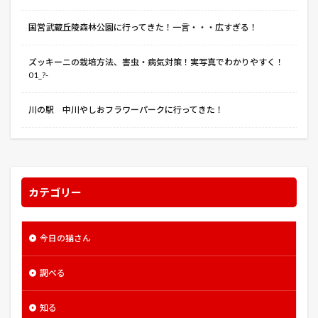
クイーン・オブ・ザ・ヴァンパイア
クッキー
国営武蔵丘陵森林公園に行ってきた！一言・・・広すぎる！
クラスター
クリミナル 2人の記憶を持つ男
クレジットカード
クロード・モネ
クーちゃん
ズッキーニの栽培方法、害虫・病気対策！実写真でわかりやすく！
01_?-
クーリエ
グスタフ・クリムト
グッドラック
グッド・ライ
グラウンドブレイク 都市壊滅
川の駅 中川やしおフラワーパークに行ってきた！
グリザイアの果実/迷宮/楽園
グリンピース
グリーン・ゾーン
グレー
グロース
ケープタウン
ゲットバック
コケムスエリア
ココラインとボタンの魔女
コマツナ
コルデス
カテゴリー
コロナ
コロナ感染症
コロンビアーナ
コンパニオンプランツ
コンパネ
今日の猫さん
コンファメーション
コードギアス
コード・エイト
調べる
コール・オブ・ヒーローズ／武勇伝
ゴブリンスレイヤー
ゴボウ
ゴーストライダー2
ゴールデンアロー
知る
ゴールデンポーク
ゴーン・ガール