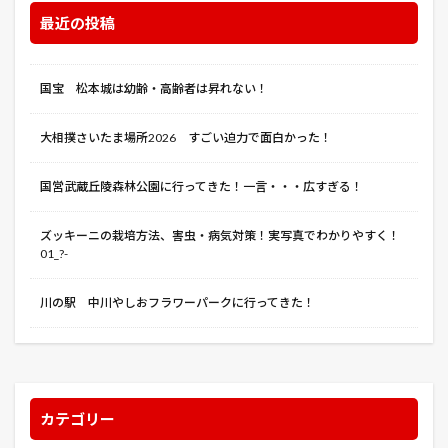
最近の投稿
イグジット・スルー・ザ・ギフトショップ
イコライザー
イコライザー２
イタリアンパセリ
イチゴ
イド：インヴェイデッド
イルマーレ
国宝 松本城は幼齢・高齢者は昇れない！
インクレディブル・ハルク
インサイド・マン
大相撲さいたま場所2026 すごい迫力で面白かった！
インスタント・ファミリー 本当の家族見つけました
インズウェブ
インターステラー
国営武蔵丘陵森林公園に行ってきた！一言・・・広すぎる！
インビジブル・スクワッド
インフィニット 無限の記憶
イヴの時間
イーオン・フラックス
ズッキーニの栽培方法、害虫・病気対策！実写真でわかりやすく！
01_?-
ウインド・リバー
ウォーク
ウォークラフト
ウォールフラワー
ウミカジテラス
ウリハムシ
川の駅 中川やしおフラワーパークに行ってきた！
ウーバーイーツ
エクストリーム・ジョブ
エクスペンダブルズ3
エクス・マキナ
エシャレット
エジソンズ・ゲーム
エダマメ
エマ 人工警察官
エラー・カタストロフ
カテゴリー
エリカ＆パトリック踊る骸
エルネスト・クォスト