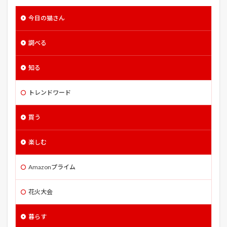
エレジー
エントラップメント
エンドウ
今日の猫さん
エンド・オブ・ウォッチ
エンド・オブ・キングダム
調べる
エンド・オブ・ステイツ
オクラ
オッドタクシー
オッド・トーマス
オルセー美術館
オルレア
知る
オーギュスト・ロダン
オーシャンズ13
オーバーシュート
オーバードライヴ
トレンドワード
オーバーボード
オーバーロード
買う
オール・ザ・ウェイ
カサブランカ
カスティール
カタクリ
カバネリ 海門決戦
カフェ・ウインズ
楽しむ
カブ
カボチャ
カメ
カモ
カンパニー・メン
カーリーパセリ
ガルヴェストン
Amazonプライム
ガーディアン・エンジェル
キジトラ
キジトラ猫
花火大会
キック・アス ジャスティス・フォーエバー
キッズ
キャッシュトラック
暮らす
キャッチ・ミー・イフ・ユー・キャン
キャット