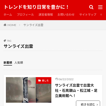
お魚のアメ横
お魚市場
かえる
かくしごと
トレンドを知り日常を豊かに！
かつて神だった獣たちへ
かぼちゃ
きなこ
ホーム
プロフィール
運営者情報
お問い合わせ
サイトマップ
きゅうり
くろねこ
くろねこルーシー
HOME
サンライズ出雲
この世界の片隅に
この愛のために撃て
この素晴らしい世界に祝福を！紅伝説
ころたん
こんな夜更けにバナナかよ
ご神木
さいたま
TAG
サンライズ出雲
さいたま合同庁舎
さいたま場所
さいたま市
さいたま市緑区
さくら耳
さざれ滝
さばとら猫
さびがら
しろちゃん
しんがり
新着順
人気順
じゃがいも
す入り
ずっとギガ得
そして友よ、静かに死ね
たぬ金亭
ちゃんこ
06/22/2022
楽しむ
ちりめん
つぐもも
つみきのいえ
てっぱく
サンライズ出雲で出雲大
とうもろこしの島
とらドラ！
社・石見銀山・松江城・足
ないろ
なす
立美術館へ！
ねこ
ねこ旅館
はじまりのうた
はたらく魔王さま！
ばらまつり
ぶち
続きを読む