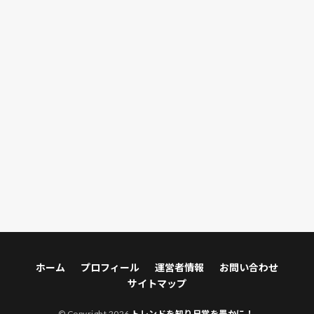
コロナ
コロナ感染症
コロンビアーナ
コンパニオンプランツ
コンパネ
コンファメーション
コードギアス
コード・エイト
コール・オブ・ヒーローズ／武勇伝
ゴブリンスレイヤー
ゴボウ
ゴーストライダー2
ゴールデンアロー
ゴールデンポーク
ゴーン・ガール
サイデン化学アリーナ
サイドFIRE
サイド・エフェクト
サイボクハム
サクラ
サツマイモ
サトイモ
サニーレタス
サバトラ
サバトラ猫
サビガラ
サビガラ猫
サヤエンドウ
サンライズツイン
サンライズ出雲
サン・オブ・ゴッド
サーヴァンプ
ザ・アウトロー
ザ・インタープリター
ザ・シークレットマン
ホーム
プロフィール
運営者情報
お問い合わせ
ザ・セル
ザ・バンク
ザ・フォーリナー
サイトマップ
ザ・フレーム
ザ・メキシカン
ザ・レポート
© Copyright 2026
トレンドを知り日常を豊かに！
.