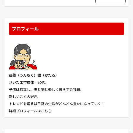
ぶちネコ
ほおずき市
みかん
みどり橋
みーちゃん
むさし乃
もふもふ
もふもふ温泉
らくらくモツ
わが名はキケロ
アイアン・スカイ
プロフィール
アウトブレイク
アウトロー
アウト・オブ・サイト
アオアシ
アカデミー賞
アキト
アクアマン
アサイラム
アサインメント
アジサイ
アジャストメント
アスパラガス
アスファルト
アソブーン
アデライン
蘊蓄（うんちく
）語（かたる）
アナスタシア・イン・アメリカ
アバウト・タイム
さいたま市在住 60代。
アブラムシ
アマゾン
アルベール・バルトロメ
子供は独立し、妻と猫と楽しく暮らす会社員。
アレクサンドリア
アワノメイガ
アンジェラ
新しいこと大好き。
トレンドを追えば日常の生活がどんどん豊かになっていく！
アンダーワールド
アンダーワールド2
詳細プロフィールはこちら
アンダーワールド覚醒
イイナパーク川口
イエスタデイ
イエスマン
イエローアイコ
イエローボーイ