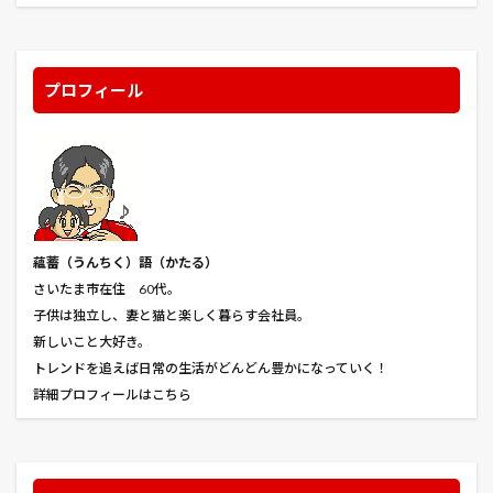
はたらく魔王さま！
ばらまつり
ぶち
ぶちネコ
ほおずき市
みかん
みどり橋
プロフィール
みーちゃん
むさし乃
もふもふ
もふもふ温泉
らくらくモツ
わが名はキケロ
アイアン・スカイ
アウトブレイク
アウトロー
アウト・オブ・サイト
アオアシ
アカデミー賞
アキト
アクアマン
アサイラム
アサインメント
アジサイ
アジャストメント
アスパラガス
アスファルト
蘊蓄（うんちく
）語（かたる）
さいたま市在住 60代。
アソブーン
アデライン
子供は独立し、妻と猫と楽しく暮らす会社員。
アナスタシア・イン・アメリカ
アバウト・タイム
新しいこと大好き。
アブラムシ
アマゾン
アルベール・バルトロメ
トレンドを追えば日常の生活がどんどん豊かになっていく！
アレクサンドリア
アワノメイガ
アンジェラ
詳細プロフィールはこちら
アンダーワールド
アンダーワールド2
アンダーワールド覚醒
イイナパーク川口
イエスタデイ
イエスマン
イエローアイコ