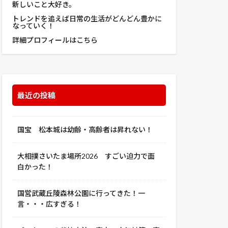
適用認定
新しいこと大好き。
除房
トレンドを追えば日常の生活がどんどん豊かに
魔師 劇場版
なっていく！
駐車場
魔女
詳細プロフィールはこちら
麻釜
黒豆
最近の投稿
国宝 松本城は幼齢・高齢者は昇れない！
大相撲さいたま場所2026 すごい迫力で面
白かった！
国営武蔵丘陵森林公園に行ってきた！一
言・・・広すぎる！