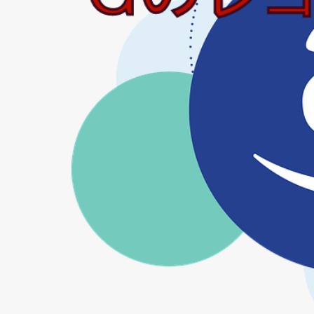
間奏曲はパリで
階段
雄穂の
青ネギ
青葉
魔界探偵ゴーゴリI
麻雀覇道伝説 天牌
１号館
５％