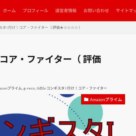
 マナー 化粧
結球
綱締
網いり
網膜
緑豆
練馬
ホーム
プロフィール
運営者情報
お問い合わせ
サイトマ
美少女戦士セーラームーンR
美術館を手玉にとった男
翔
翠富士
脳の霧
自作
自動車保険
自動車税
舟を編む
芝川第
タ I 行け！コア・ファイター（ 評価★☆☆☆☆ ）
とアリス殺人事件
花桃まつり
花火大会
芽かき
芽出し
しろ
茶トラ
茶トラ猫
茶白ねこ
茶白猫
茶豆
荻
生
葉かき
葉ショウガ
葉ネギ
葛飾北斎
蒼き鋼のアルペ
！コア・ファイター（ 評価
蜜蜂と遠雷
血塗られた予定表
行田市郷土博物館
衣替え
衣替
補助金
裾花峡天然温泉
西参道入口駐車場
西参道大鳥居
見沼代用水東縁
見沼代用水西縁
見沼田んぼ
見沼通船堀
見沼
像度
設置
詐欺
評決のとき
誰よりも狙われた男
豚玉丼
azonプライム
,
g-reco
,
Gのレコンギスタ I 行け！コア・ファイター
貞松院
財務・会計
貯蔵
貴景勝
貸し農園
赤シソ
Amazonプライム
農作業小屋
追肥
追肥・土寄せ
連作障害
連打
進撃の巨
運営管理
遠藤
配線
重症花粉症
野沢温泉
野菜
野菜百科
釜飯
鉄道博物館
銀河英雄伝説
銀魂 THE FINAL
切りの短い物語
長ネギ
長野
閃光のハサウェイ
閃光のハザウ