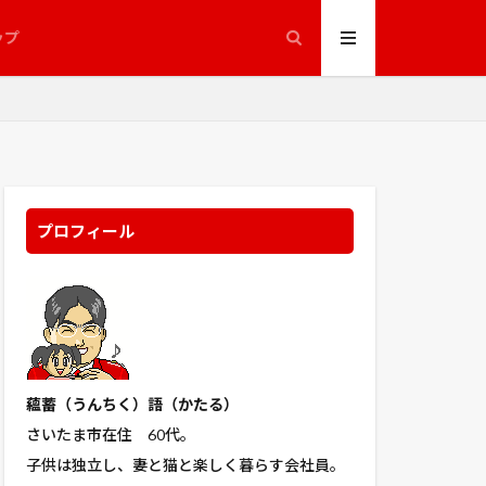
縮葉種
ップ
聖護院
一調整池
花
若元春
苦土石灰
野屋
菌
ジオ
藤館
えとは 収納 コツ
プロフィール
見えない目撃者
通船舟歌
豪徳寺
赤ジソ
人
野菜栽培
蘊蓄（うんちく
）語（かたる）
錆喰いビスコ
さいたま市在住 60代。
ェイ
子供は独立し、妻と猫と楽しく暮らす会社員。