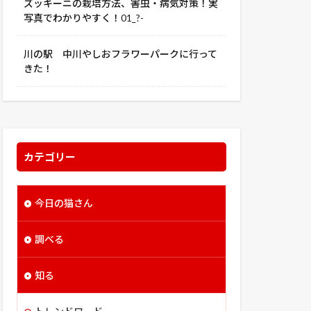
ズッキーニの栽培方法、害虫・病気対策！実
写真でわかりやすく！01_?-
川の駅 中川やしおフラワーパークに行って
きた！
カテゴリー
今日の猫さん
調べる
知る