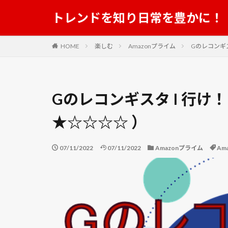
結婚 顔合わせ 服装
トレンドを知り日常を豊かに！
美ら海水族館
肥料
育苗
HOME
楽しむ
Amazonプライム
Gのレコンギス
花ことば
花
茶”紅葉蘭
茶
菜の花
落花
Gのレコンギスタ I 行け
虹色ほたる
裂孔
裂根
★☆☆☆☆ ）
見沼代用水
親田辛味
解
07/11/2022
07/11/2022
Amazonプライム
Am
豪雨
豪雪
足立美術館
遊星からの物体X
野菜栽培 収穫
鏡池
長い裏