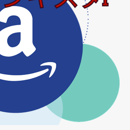
間引き
閘門開閉実演
闇金ドッグス5
防鳥ネット
限度額
カット
雨水タンク
電子証明書の有効期限
青の祓魔師
青の祓
園
青葉園の藤
静かなる叫び
預言者
食堂
飯能市
I
魔道祖師
鶏肉の生姜焼き風ローストマヨソース
鹿教湯温泉
外伝
黒子のバスケ
黒猫
黒猫クロちゃん
黒田節
黒茶屋
の奇跡
ＦＰＤＭサポーターズ倶楽部
検索