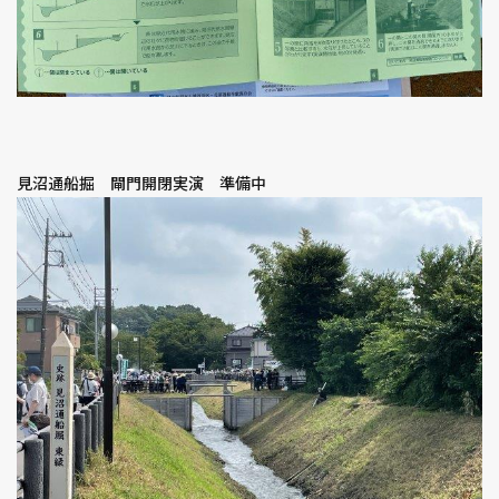
見沼通船掘 閘門開閉実演 準備中