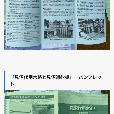
「見沼代用水路と見沼通船掘」 パンフレッ
ト。