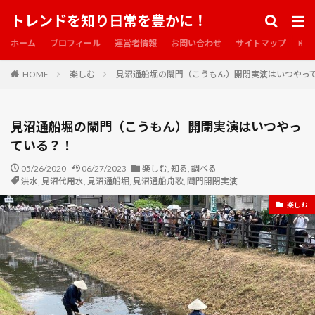
トレンドを知り日常を豊かに！
ホーム
プロフィール
運営者情報
お問い合わせ
サイトマップ
HOME
楽しむ
見沼通船堀の閘門（こうもん）開閉実演はいつやっ
見沼通船堀の閘門（こうもん）開閉実演はいつやっ
ている？！
05/26/2020
06/27/2023
楽しむ
,
知る
,
調べる
洪水
,
見沼代用水
,
見沼通船堀
,
見沼通船舟歌
,
閘門開閉実演
楽しむ