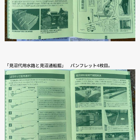
「見沼代用水路と見沼通船掘」 パンフレット4枚目。