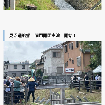
見沼通船掘 閘門開閉実演 開始！