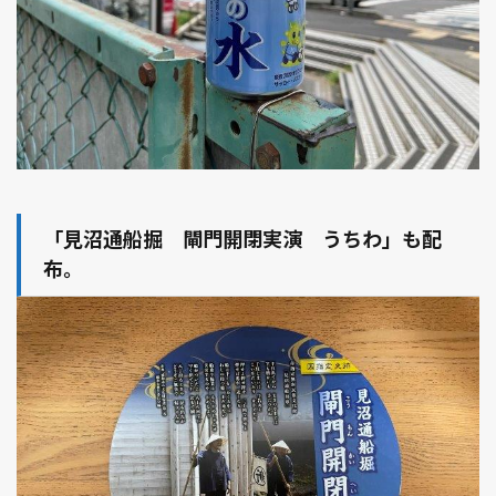
「見沼通船掘 閘門開閉実演 うちわ」も配
布。