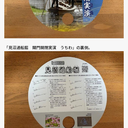
「見沼通船掘 閘門開閉実演 うちわ」の裏側。