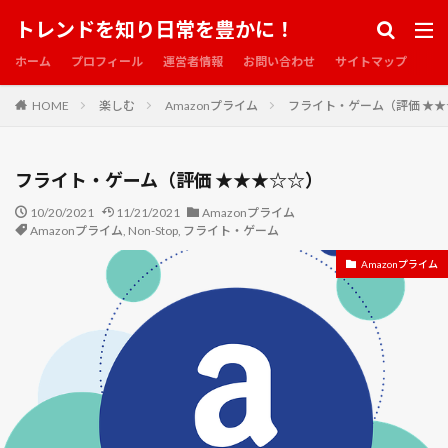
ネメシス
ネモフィラ
ノグリ
ノンストップ
トレンドを知り日常を豊かに！
ノンストップ・バディ
ノーゲーム・ノーライフ
ホーム
プロフィール
運営者情報
お問い合わせ
サイトマップ
ノー・ガンズ・ライフ
ノー・ストーン・アンターンド
HOME
楽しむ
Amazonプライム
フライト・ゲーム（評価 ★
ハイヒールの男
ハクサイ
ハコヅメ
ハチ
ハチワレ
ハッピー・ハイポキシア
ハツカダイコン
ハナミズキ
ハミングバード
ハルニレテラス
フライト・ゲーム（評価 ★★★☆☆）
ハンターキラー 潜航せよ
バイオハザード
10/20/2021
11/21/2021
Amazonプライム
Amazonプライム
,
Non-Stop
,
フライト・ゲーム
バイオハザード ダムネーション
バイオハザード ザ・ファイナル
Amazonプライム
バイオハザード ディジェネレーション
バイカウツギ
バケモノの子
バジル
バック・アロウバック
バットマン ビギンズ
バッド・バディ!
バトルフロント
バビロン
バラ
バリーク
バンク・ジョブ
バーニング・オーシャン
パシフィック・リム
パセリ
パタリロ！