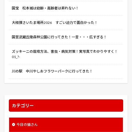
交配
交響詩篇エウレカセブン
京成バラ園芸
国宝 松本城は幼齢・高齢者は昇れない！
人工受粉
人工授粉
人生最良の日々
今日の猫さん
企業経営理論
伊奈半十郎忠治
大相撲さいたま場所2026 すごい迫力で面白かった！
伏
作ってしまった
保存
保険スクエアbang！
国営武蔵丘陵森林公園に行ってきた！一言・・・広すぎる！
信州
信楽焼露天風呂付き和室
僕のヒーローアカデミア
先得割引
先生と迷い猫
ズッキーニの栽培方法、害虫・病気対策！実写真でわかりやすく！
八つ頭
八方睨み鳳凰図
写真
処刑ライダー
01_?-
出雲大社
刀使ノ巫女
分げつ
切り戻し
川の駅 中川やしおフラワーパークに行ってきた！
初切
初心者
刻刻
前玉（さきたま）神社
劇場
劇場版 弱虫ペダル
劇場版ポケットモンスター ミュウと波導の勇者 ルカ
勇者ソー
勾玉豆腐
匂蕃茉莉
千住博 美術館
カテゴリー
印象派
又根・岐根
収穫
収納
取り付け位置
台風
名探偵ピカチュウ
今日の猫さん
君の膵臓をたべたい
告発の時
呪術廻戦
品種