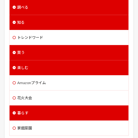
喰霊-零-
噓をつく男
四季なり
固定資産税
調べる
国営武蔵丘陵森林公園
国宝
国立西洋美術館
国際通り
土づくり
土作り
土垂
土寄せ
知る
地震
埼玉県指定
境界の彼方
壁
夏まき
トレンドワード
夏祭
夜の来訪者
夜中 掃除 心理 ストレス
大いなる遺産
大和田
大宮
大文字 小文字
買う
大江戸温泉物語
大湯
大滝温泉
大玉スイカ
大相撲
大間木公園
大須ういろ
大須商店街
楽しむ
大須観音
天使のくれた時間
天然記念物
Amazonプライム
夫婦 同じ職場 デメリット
奇跡の教室
女王トミュリス
女神の見えざる手
妖怪ウォッチ
花火大会
子供
子株
子猫
子育て 寝不足 イライラ
暮らす
孤狼の血
宇良
守口
安納芋
定植
害虫
家庭菜園
寄居PA
寒冷紗
寺泊
家庭菜園
将国のアルタイル
小カブ
小屋
小島屋