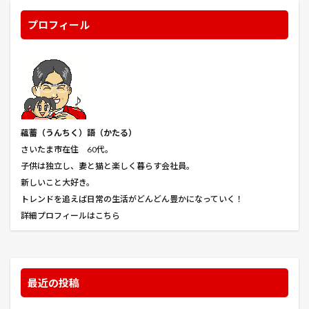
ロストマン
ロックダウン
ロボコップ２
プロフィール
ロマネスコ
ロード・オブ・ウォー
ロープ
ローマに消えた男
ワイルドカード
ワケギ
ワールドトリガー
ヴィンランド・サガ
ヴイナス戦記
一人暮らし 休日 掃除
一季なり
一寸ソラマメ
一番花
七つの会議
七つの大罪
七夕 飾り 種類 工作 折り紙 簡単
万能ネギ
蘊蓄（うんちく
）語（かたる）
三大怪獣 地球最大の決戦
三峰神社
三本杉
さいたま市在住 60代。
子供は独立し、妻と猫と楽しく暮らす会社員。
三毛猫
三水館
不備
不滅のあなたへ
新しいこと大好き。
与野公園
世界から猫が消えたなら
トレンドを追えば日常の生活がどんどん豊かになっていく！
世界一キライなあなたに
両国国技館
詳細プロフィールはこちら
中小企業経営・中小企業政策
中小企業診断士
中川やしおフラワーパーク
中社
丸オクラ
予算
予約
事前チケット販売
最近の投稿
事前販売チケット
二ノ国
五台橋
井伊直弼