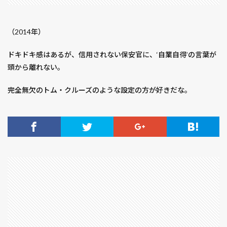
フルメタル・パニック！ ボーイ・ミーツ・ガール
フルーツバスケット
フルーツバスケット2nd
（2014年）
フレンチボーイオレンジ
フレンチ・ラン
ドキドキ感はあるが、信用されない保安官に、‘自業自得’の言葉が
フロンティア
ブチねこ
ブッシュバジル
頭から離れない。
ブラックスネークモーン
ブラックブック
完全無欠のトム・クルーズのような設定の方が好きだな。
ブラック・ジャック
ブラック・ボックス
ブラッドショット
ブラッド・スローン
ブラッド・ダイヤモンド
ブランデッド
ブルーベリー
ブルーベリープラザ浦和
ブレイド
ブレインフォグ
ブレイン・ゲーム
ブレードランナー2049
ブロッコリー
ブロークバックマウンテン
ブロークンシティ
ブースター
プイック・プイック
プライドと偏見
プライベート・ライアン
プライム
プライム市場
プリズナーズ
プリデスティネーション