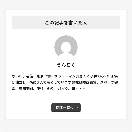
モンスターストライク ルシファー
モンスターハンター
モーリーズゲーム
ライフ
ライラの冒険
ラストスタンド
ラストミッション
ラスト・キング
この記事を書いた人
ラッカセイ
ラッキョウ
ラッキー
ラディウス
ラブ・フラワー
ラプソード
ランチ
ラン・オールナイト
ラヴレース
ラーメン
リクルートカード
リトルミイ
リトル・ドリット
リベレイター
リミットレス
リンカーン弁護士
うんちく
リヴィエラ
ルピナス
レイニーのままで
さいたま在住 東京で働くサラリーマン 奥さんと子供2人あり 子供
レオン
レシピ
レタス
レッド・エージェント
は独立し、孫に遊んでもらっています 趣味は映画観賞、スポーツ観
戦、家庭菜園、旅行、釣り、バイク、車・・・
レッド・ドラゴン
レッド・ファミリー
レディ・プレイヤー1
レフト・トゥ・ダイ／悪夢のバカンス
レベルE
投稿一覧へ
レモンバジル
レンタネコ
レヴェナント：蘇えりし者
ロシアン・スナイパー