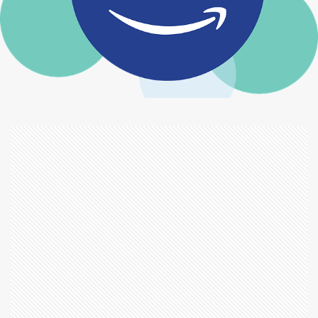
パターソン
パッションフルーツ
パプリカ
パラサイト
パラサイト 半地下の家族
パリ、憎しみという名の罠
パリピ孔明
パワー・オブ・ワン
パンとスープとネコ日和
パンデミック
パーフェクトマン
ヒア アフター
ヒックとドラゴン2
ビデオ
ビューティフル・クリーチャーズ
ビューティフル・マインド
ビリーブ 未来への大逆転
ビール・フェスタ
ピエール・ド・ロンサール
ピエール＝オーギュスト・ルノワール
ピーチエア
ピーマン
ファイト・クラブ
ファイナル・アワーズ
ファイナル・スコア
ファルコン
フィット
フェイク シティ ある男のルール
フェイスブック
フォートナイト
フクジュソウ
フライト・ゲーム
フルメタル・パニック！