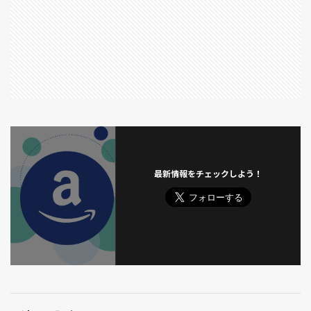
プリンスショッピングプラザ
プロティアン
プロティアン・キャリア
プロポーズ 日にち 返事 記念日 プレゼント
プロメア
ヘッドハンター
ヘッドライトクリーナー
ヘムレン
ヘルボーイ
ベル＆セバスチャン
ペルソナ
ペントハウス
ホウレンソウ
ホウ素欠乏症
ホテル飛鳥
ホリデイ
ホーリーバジル
ボリジ
ボルベール
ボーダーライン ソルジャーズ・デイ
最新情報をチェックしよう！
ボーネルンド
ボーンコレクター
ポピー
ポンちゃん
ポンタ君
ポン太
ポン子
ポール・セザンヌ
マイナポイント
マイナンバーカード
マイ・ブラザー
マシンガン・プリーチャー
マジンボーン
マスター・アンド・コマンダー
マスター・プラン