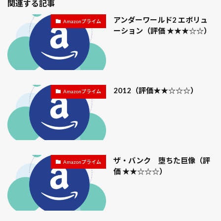
マス席
マッキー
マネーモンスター
関連する記事
マネー・ショート華麗なる大逆転
マメ科
アンダーワールド2 エボリュ
Amazonプライム
マリアンヌ
マリーゴールド
ーション（評価 ★★★☆☆）
マルチ
マーキュリー・ライジング
マーク・ザッカーバーグ
マージン・コール
ミスによる破局
ミス・マープル
ミッミッドナイト・イン・パリ
ミニトマト
ミニミニ大作戦
ミューズパーク
ムラサキツユクサ
2012（評価★★☆☆☆）
Amazonプライム
ムーミントロール
ムーミンバレーパーク
ムーミン屋敷
ムーミン谷エリア
ムーンフォール
メアリーの総て
メイアン
メイズ大脱走
メイドインアビス
メガクラスター
メガロボクス
ザ・バンク 堕ちた巨像（評
Amazonプライム
メタバース
メッセージマン
メビウス
メロン
価 ★★☆☆☆）
メン・イン・キャット
メン・イン・ブラック
メークイン
モズ
モバレコAir
モブサイコ100
モモ
モルタル
モロヘイヤ