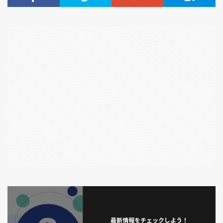
予算
予約
事前チケット販売
事前販売チケット
二ノ国
五台橋
井伊直弼
交配
交響詩篇エウレカセブン
京成バラ園芸
人工受粉
人工授粉
人生最良の日々
今日の猫さん
企業経営理論
伊奈半十郎忠治
伏
作ってしまった
保存
保険スクエアbang！
信州
信楽焼露天風呂付き和室
僕のヒーローアカデミア
先得割引
先生と迷い猫
八つ頭
八方睨み鳳凰図
写真
処刑ライダー
出雲大社
刀使ノ巫女
分げつ
切り戻し
初切
初心者
刻刻
前玉（さきたま）神社
劇場
劇場版 弱虫ペダル
劇場版ポケットモンスター ミュウと波導の勇者 ルカ
勇者ソー
勾玉豆腐
匂蕃茉莉
千住博 美術館
印象派
又根・岐根
収穫
収納
最新情報をチェックしよう！