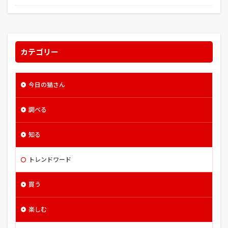
病害虫
病気
病虫害
白さばとらねこ
白サバトラ
白サバトラ猫
白ネギ
白内障
白猫
白黒
白黒ねこ
白黒ぶち猫
カテゴリー
監視者たち
相撲甚句
真田幸教
真田幸貫
真田邸
眼帯
着果
石見銀山
社長
今日の猫さん
神撃のバハムート
福井県立恐竜博物館
福島正則
秋まき
秋ジャガ
秋川渓谷
秩父
調べる
秩父神社
種
種まき
種ジャガイモ
空洞症
穿孔
立水栓
竜とそばかすの姫
知る
第21回さいたま市浦和うなぎまつり
第九軍隊のワシ
トレンドワード
第六派
筆ショウガ
節成きゅうり
糖度
糸屋
約束のネバーランド
紅葉
純あま
買う
経営情報システム
経営法務
経済学・経済政策
結婚 顔合わせ 服装 マナー 化粧
結球
綱締
楽しむ
網いり
網膜
緑豆
練馬
縮葉種