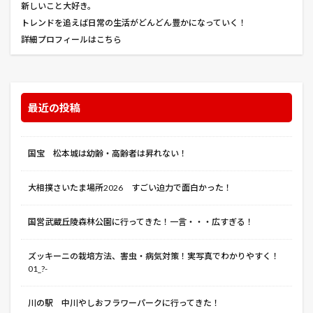
新しいこと大好き。
水やり
水受け
沖縄
トレンドを追えば日常の生活がどんどん豊かになっていく！
沖縄かりゆしビーチリゾート・オーシャンスパ
洋ネコ
詳細プロフィールはこちら
洋ネコ風
洪水
浅草
浅草寺
浅野屋
浦和うなぎまつり
浴衣 メンズ サイズ 値段 着付け おしゃれ
最近の投稿
海のオーケストラ号
海苔
涼宮ハルヒの消失
温泉 事故
湯っ蔵んど
満寿家
源助
国宝 松本城は幼齢・高齢者は昇れない！
潜入者
灰色カビ病
災害用
炎炎ノ消防隊
無職転生
焼き鳥
照ノ富士
牛蒡
大相撲さいたま場所2026 すごい迫力で面白かった！
特便割引
特捜部Q Pからのメッセージ
犬
国営武蔵丘陵森林公園に行ってきた！一言・・・広すぎる！
猛暑
猫
猫と電車
猫のミヌース
猫神社
玉直し
王子くん
甘い大玉すいか
ズッキーニの栽培方法、害虫・病気対策！実写真でわかりやすく！
甘い大玉！すいか
甘黒郎
田舎っぺうどん
01_?-
甲鉄城のカバネリ
男と女
男爵
界 玉造
川の駅 中川やしおフラワーパークに行ってきた！
畑の準備
異世界行ったら本気だす
病害