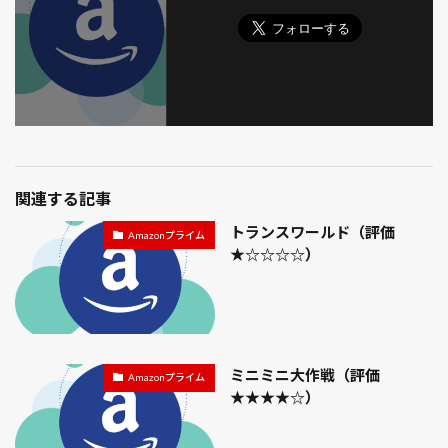
取り付け位置
台風
名探偵ピカチュウ
君の膵臓をたべたい
告発の時
呪術廻戦
品種
喰霊-零-
噓をつく男
四季なり
固定資産税
国営武蔵丘陵森林公園
国宝
国立西洋美術館
国際通り
土づくり
土作り
土垂
土寄せ
地震
埼玉県指定
境界の彼方
壁
夏まき
夏祭
夜の来訪者
夜中 掃除 心理 ストレス
関連する記事
大いなる遺産
大和田
大宮
大文字 小文字
トランスワールド（評価
Amazonプライム
大江戸温泉物語
大湯
★☆☆☆☆）
大滝温泉
大玉スイカ
大相撲
大間木公園
大須ういろ
大須商店街
大須観音
天使のくれた時間
天然記念物
夫婦 同じ職場 デメリット
奇跡の教室
女王トミュリス
女神の見えざる手
妖怪ウォッチ
ミニミニ大作戦（評価
Amazonプライム
★★★★☆）
子供
子株
子猫
子育て 寝不足 イライラ
孤狼の血
宇良
守口
安納芋
定植