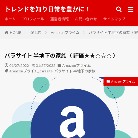
ブースター
プイック・プイック
プライドと偏見
トレンドを知り日常を豊かに！
プライベート・ライアン
プライム
プライム市場
ホーム
プロフィール
運営者情報
お問い合わせ
サイトマップ
プリズナーズ
プリデスティネーション
プリンスショッピングプラザ
プロティアン
HOME
楽しむ
Amazonプライム
パラサイト 半地下の家族（ 
プロティアン・キャリア
プロポーズ 日にち 返事 記念日 プレゼント
プロメア
パラサイト 半地下の家族（ 評価★★☆☆☆ ）
ヘッドハンター
ヘッドライトクリーナー
ヘムレン
01/27/2022
ヘルボーイ
01/27/2022
ベル＆セバスチャン
Amazonプライム
ペルソナ
Amazonプライム
,
parasite
,
パラサイト 半地下の家族
ペントハウス
ホウレンソウ
ホウ素欠乏症
Amazonプライム
ホテル飛鳥
ホリデイ
ホーリーバジル
ボリジ
ボルベール
ボーダーライン ソルジャーズ・デイ
ボーネルンド
ボーンコレクター
ポピー
ポンちゃん
ポンタ君
ポン太
ポン子
ポール・セザンヌ
マイナポイント
マイナンバーカード
マイ・ブラザー