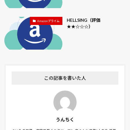
害虫
家庭菜園
寄居PA
寒冷紗
寺泊
将国のアルタイル
小カブ
小屋
小島屋
HELLSING（評価
Amazonプライム
小布施
小松菜
小林一茶
山崎屋
岩松院
★★☆☆☆）
島の唄
川口ハイウエイオアシス
川豊
幅
平葉種
年金 金額 社会保障費 所得税 住民税
幸せなひとりぼっち
幸せな低酸素血症
幸せのレシピ
幼女戦記
庭
彌彦神社
彩湖・道満グリーンパーク
御朱印
御由緒
御神徳
復讐者のメロディ
忍城
急
この記事を書いた人
怪物はささやく
怪物事変
怪病医ラムネ
恋は雨上がりのように
感染症
戦場のピアニスト
戸隠神社
打ち上げ花火、下から見るか？横から見るか？
抜き取り収穫
抜根
招き猫
拝殿
持ち帰り
摘み取り収穫
摘芯
攻殻機動隊
うんちく
整枝
文武学校
文殊堂
文豪ストレイドッグス