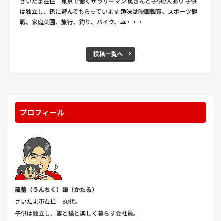
さいたま在住 東京で働くサラリーマン 奥さんと子供2人あり 子供
斉木楠雄のψ難
斜め植え
新型コロナウイルス
は独立し、孫に遊んでもらっています 趣味は映画観賞、スポーツ観
戦、家庭菜園、旅行、釣り、バイク、車・・・
方角
星の王子さまPA
春まき
春巻きの中華うま煮餡かけ
時期
普通種
暑い
暗殺教室
暗証番号
曇天に笑う
曲がり
投稿一覧へ
更新剪定
最強のふたり
有機培養土
東京リベンジャーズ
東京レイヴンズ
東京卍リベンジャーズ
東浦和
東浦和駅
松代
プロフィール
松代藩
松本城
松江城
株主総会
株張り型
株立ち型
株間
根ショウガ
根深ネギ
格安
栽培方法
栽培時期
桃山
桐谷旅館
桜
桜回廊
桜島
桜館
梅
植えつけ
楽天カード
楽天損害保険
槍
横川サービスエリア
機動戦士ガンダム THE ORIGIN II
蘊蓄（うんちく
）語（かたる）
機動戦士ガンダム 逆襲のシャア
櫓太鼓打分
正代
さいたま市在住 60代。
子供は独立し、妻と猫と楽しく暮らす会社員。
正常性バイアス
武蔵野線
気に入らない
気温