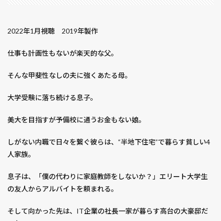
メークイン
モズ
モバレコAir
モブサイコ100
モモ
モルタル
モロヘイヤ
2022年1月視聴 2019年製作
モンスターストライク ルシファー
モンスターハンター
モーリーズゲーム
ライフ
ライラの冒険
仕事も計画性もないが楽天的な父。
ラストスタンド
ラストミッション
ラスト・キング
そんな甲斐性なしの夫に強くあたる母。
ラッカセイ
ラッキョウ
ラッキー
ラディウス
ラブ・フラワー
ラプソード
ランチ
大学受験に落ち続ける息子。
ラン・オールナイト
ラヴレース
ラーメン
美大を目指すが予備校に通うお金もない娘。
リクルートカード
リトルミイ
リトル・ドリット
リベレイター
リミットレス
リンカーン弁護士
しがない内職で日々を繋ぐ彼らは、“半地下住宅”で暮らす貧しい4
リヴィエラ
ルピナス
レイニーのままで
人家族。
レオン
レシピ
レタス
レッド・エージェント
息子は、「僕の代わりに家庭教師をしないか？」エリート大学生
レッド・ドラゴン
レッド・ファミリー
の友人からアルバイトを頼まれる。
レディ・プレイヤー1
そして向かった先は、IT企業の社長一家が暮らす高台の大豪邸だ
レフト・トゥ・ダイ／悪夢のバカンス
レベルE