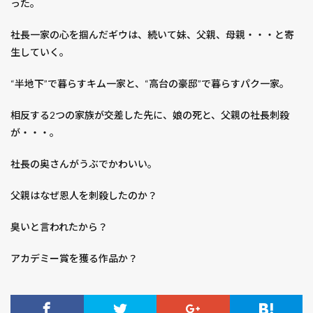
った。
レモンバジル
レンタネコ
レヴェナント：蘇えりし者
ロシアン・スナイパー
社長一家の心を掴んだギウは、続いて妹、父親、母親・・・と寄
ロストマン
ロックダウン
ロボコップ２
生していく。
ロマネスコ
ロード・オブ・ウォー
ロープ
“半地下”で暮らすキム一家と、“高台の豪邸”で暮らすパク一家。
ローマに消えた男
ワイルドカード
ワケギ
ワールドトリガー
ヴィンランド・サガ
相反する2つの家族が交差した先に、娘の死と、父親の社長刺殺
が・・・。
ヴイナス戦記
一人暮らし 休日 掃除
一季なり
一寸ソラマメ
一番花
七つの会議
七つの大罪
社長の奥さんがうぶでかわいい。
七夕 飾り 種類 工作 折り紙 簡単
万能ネギ
父親はなぜ恩人を刺殺したのか？
三大怪獣 地球最大の決戦
三峰神社
三本杉
三毛猫
三水館
不備
不滅のあなたへ
臭いと言われたから？
与野公園
世界から猫が消えたなら
アカデミー賞を獲る作品か？
世界一キライなあなたに
両国国技館
中小企業経営・中小企業政策
中小企業診断士
中川やしおフラワーパーク
中社
丸オクラ