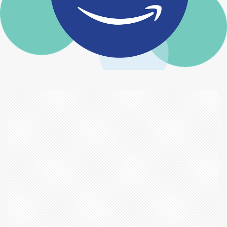
マシンガン・プリーチャー
マジンボーン
マスター・アンド・コマンダー
マスター・プラン
マス席
マッキー
マネーモンスター
マネー・ショート華麗なる大逆転
マメ科
マリアンヌ
マリーゴールド
マルチ
マーキュリー・ライジング
マーク・ザッカーバーグ
マージン・コール
ミスによる破局
ミス・マープル
ミッミッドナイト・イン・パリ
ミニトマト
ミニミニ大作戦
ミューズパーク
ムラサキツユクサ
ムーミントロール
ムーミンバレーパーク
ムーミン屋敷
ムーミン谷エリア
ムーンフォール
メアリーの総て
メイアン
メイズ大脱走
メイドインアビス
メガクラスター
メガロボクス
メタバース
メッセージマン
メビウス
メロン
メン・イン・キャット
メン・イン・ブラック