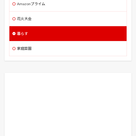
Amazonプライム
美ら海水族館
美少女戦士セーラームーンR
美術館を手玉にとった男
翔
翠富士
聖護院
花火大会
肥料
育苗
脳の霧
自作
自動車保険
暮らす
自動車税
舟を編む
芝川第一調整池
花
花ことば
花とアリス殺人事件
花桃まつり
家庭菜園
花火大会
芽かき
芽出し
若元春
苦土石灰
茶”紅葉蘭
茶しろ
茶トラ
茶トラ猫
茶白ねこ
茶白猫
茶豆
荻野屋
菌
菜の花
落花生
葉かき
葉ショウガ
葉ネギ
葛飾北斎
蒼き鋼のアルペジオ
藤館
虹色ほたる
蜜蜂と遠雷
血塗られた予定表
行田市郷土博物館
衣替え
衣替えとは 収納 コツ
裂孔
裂根
補助金
裾花峡天然温泉
西参道入口駐車場
西参道大鳥居
見えない目撃者
見沼代用水
見沼代用水東縁
見沼代用水西縁