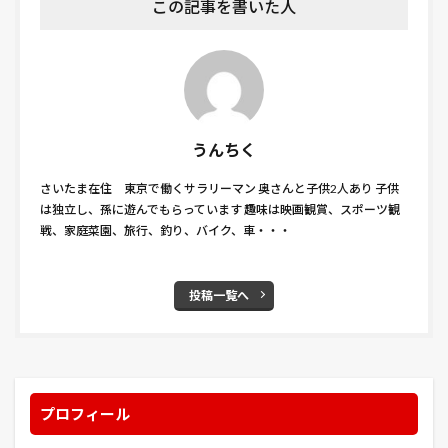
この記事を書いた人
メタバース
メッセージマン
メビウス
メロン
メン・イン・キャット
メン・イン・ブラック
メークイン
モズ
モバレコAir
モブサイコ100
モモ
モルタル
モロヘイヤ
モンスターストライク ルシファー
モンスターハンター
うんちく
モーリーズゲーム
ライフ
ライラの冒険
さいたま在住 東京で働くサラリーマン 奥さんと子供2人あり 子供
ラストスタンド
ラストミッション
ラスト・キング
は独立し、孫に遊んでもらっています 趣味は映画観賞、スポーツ観
戦、家庭菜園、旅行、釣り、バイク、車・・・
ラッカセイ
ラッキョウ
ラッキー
ラディウス
ラブ・フラワー
ラプソード
ランチ
ラン・オールナイト
ラヴレース
ラーメン
投稿一覧へ
リクルートカード
リトルミイ
リトル・ドリット
リベレイター
リミットレス
リンカーン弁護士
リヴィエラ
ルピナス
レイニーのままで
プロフィール
レオン
レシピ
レタス
レッド・エージェント
レッド・ドラゴン
レッド・ファミリー