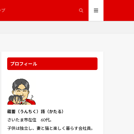
縮葉種
ップ
聖護院
一調整池
花
若元春
苦土石灰
野屋
菌
ジオ
藤館
えとは 収納 コツ
プロフィール
見えない目撃者
通船舟歌
豪徳寺
赤ジソ
人
蘊蓄（うんちく
）語（かたる）
野菜栽培
さいたま市在住 60代。
錆喰いビスコ
子供は独立し、妻と猫と楽しく暮らす会社員。
ェイ