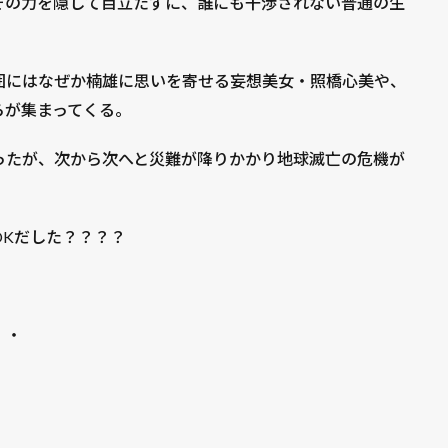
その力を隠して目立たずに、誰にも干渉されない普通の生
囲にはなぜか楠雄に思いを寄せる妄想美女・照橋心美や、
らが集まってくる。
ったが、次から次へと災難が降りかかり地球滅亡の危機が
OKだした？？？？
・・