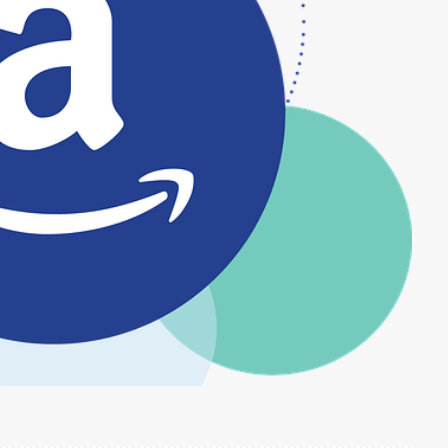
間引き
閘門開閉実演
闇金ドッグス5
防鳥ネット
限度額
カット
雨水タンク
電子証明書の有効期限
青の祓魔師
青の祓
園
青葉園の藤
静かなる叫び
預言者
食堂
飯能市
I
魔道祖師
鶏肉の生姜焼き風ローストマヨソース
鹿教湯温泉
外伝
黒子のバスケ
黒猫
黒猫クロちゃん
黒田節
黒茶屋
の奇跡
ＦＰＤＭサポーターズ倶楽部
検索