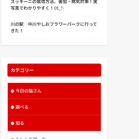
ズッキーニの栽培方法、害虫・病気対策！実
写真でわかりやすく！01_?-
川の駅 中川やしおフラワーパークに行って
きた！
カテゴリー
今日の猫さん
調べる
知る