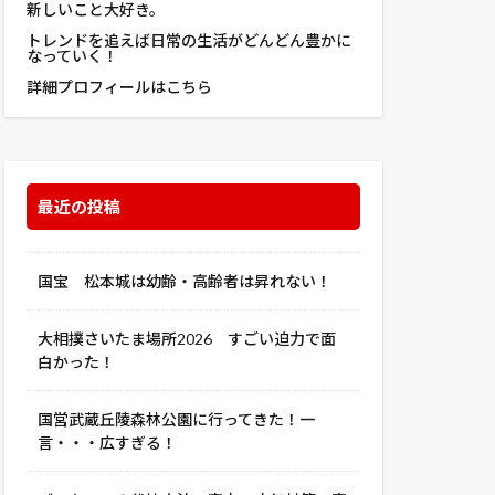
新しいこと大好き。
適用認定
除房
トレンドを追えば日常の生活がどんどん豊かに
魔師 劇場版
なっていく！
駐車場
詳細プロフィールはこちら
魔女
麻釜
黒豆
最近の投稿
国宝 松本城は幼齢・高齢者は昇れない！
大相撲さいたま場所2026 すごい迫力で面
白かった！
国営武蔵丘陵森林公園に行ってきた！一
言・・・広すぎる！