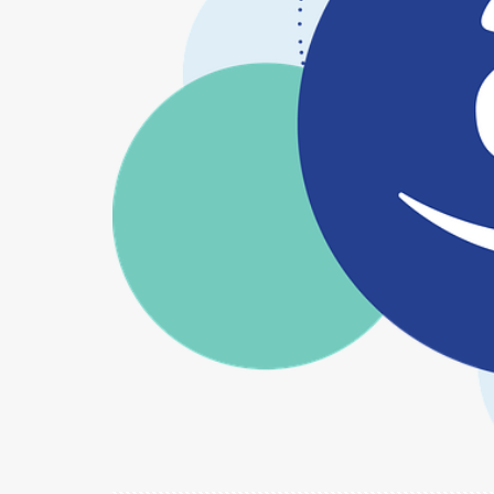
間奏曲はパリで
階段
雄穂の
青ネギ
青葉
魔界探偵ゴーゴリI
麻雀覇道伝説 天牌
１号館
５％