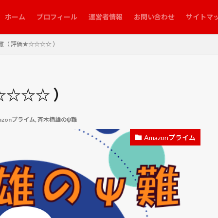
 マナー 化粧
結球
綱締
網いり
網膜
緑豆
練馬
ホーム
プロフィール
運営者情報
お問い合わせ
サイトマ
美少女戦士セーラームーンR
美術館を手玉にとった男
翔
翠富士
脳の霧
自作
自動車保険
自動車税
舟を編む
芝川第
難（ 評価★☆☆☆☆ ）
とアリス殺人事件
花桃まつり
花火大会
芽かき
芽出し
しろ
茶トラ
茶トラ猫
茶白ねこ
茶白猫
茶豆
荻
生
葉かき
葉ショウガ
葉ネギ
葛飾北斎
蒼き鋼のアルペ
☆☆☆☆ ）
蜜蜂と遠雷
血塗られた予定表
行田市郷土博物館
衣替え
衣替
補助金
裾花峡天然温泉
西参道入口駐車場
西参道大鳥居
azonプライム
,
斉木楠雄のψ難
見沼代用水東縁
見沼代用水西縁
見沼田んぼ
見沼通船堀
見沼
Amazonプライム
像度
設置
詐欺
評決のとき
誰よりも狙われた男
豚玉丼
貞松院
財務・会計
貯蔵
貴景勝
貸し農園
赤シソ
農作業小屋
追肥
追肥・土寄せ
連作障害
連打
進撃の巨
運営管理
遠藤
配線
重症花粉症
野沢温泉
野菜
野菜百科
釜飯
鉄道博物館
銀河英雄伝説
銀魂 THE FINAL
切りの短い物語
長ネギ
長野
閃光のハサウェイ
閃光のハザウ