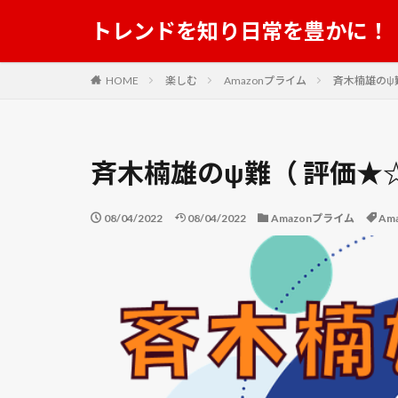
結婚 顔合わせ 服装
トレンドを知り日常を豊かに！
美ら海水族館
肥料
育苗
HOME
楽しむ
Amazonプライム
斉木楠雄のψ
花ことば
花
茶”紅葉蘭
茶
菜の花
落花
斉木楠雄のψ難（ 評価★
虹色ほたる
裂孔
裂根
08/04/2022
08/04/2022
Amazonプライム
Am
見沼代用水
親田辛味
解
豪雨
豪雪
足立美術館
遊星からの物体X
野菜栽培 収穫
鏡池
長い裏