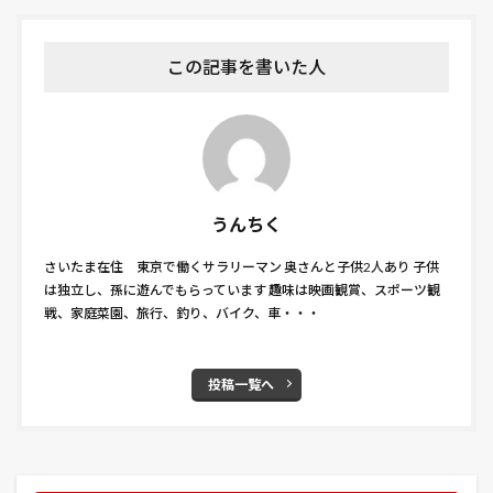
沖縄かりゆしビーチリゾート・オーシャンスパ
洋ネコ
洋ネコ風
洪水
浅草
浅草寺
浅野屋
この記事を書いた人
浦和うなぎまつり
浴衣 メンズ サイズ 値段 着付け おしゃれ
海のオーケストラ号
海苔
涼宮ハルヒの消失
温泉 事故
湯っ蔵んど
満寿家
源助
潜入者
灰色カビ病
災害用
炎炎ノ消防隊
うんちく
無職転生
焼き鳥
照ノ富士
牛蒡
さいたま在住 東京で働くサラリーマン 奥さんと子供2人あり 子供
特便割引
特捜部Q Pからのメッセージ
犬
は独立し、孫に遊んでもらっています 趣味は映画観賞、スポーツ観
戦、家庭菜園、旅行、釣り、バイク、車・・・
猛暑
猫
猫と電車
猫のミヌース
猫神社
玉直し
王子くん
甘い大玉すいか
甘い大玉！すいか
甘黒郎
田舎っぺうどん
投稿一覧へ
甲鉄城のカバネリ
男と女
男爵
界 玉造
畑の準備
異世界行ったら本気だす
病害
病害虫
病気
病虫害
白さばとらねこ