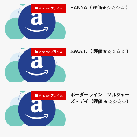
方角
星の王子さまPA
春まき
HANNA（ 評価★☆☆☆☆ ）
Amazonプライム
春巻きの中華うま煮餡かけ
時期
普通種
暑い
暗殺教室
暗証番号
曇天に笑う
曲がり
更新剪定
最強のふたり
有機培養土
東京リベンジャーズ
東京レイヴンズ
東京卍リベンジャーズ
東浦和
東浦和駅
松代
S.W.A.T. （ 評価★☆☆☆☆ ）
Amazonプライム
松代藩
松本城
松江城
株主総会
株張り型
株立ち型
株間
根ショウガ
根深ネギ
格安
栽培方法
栽培時期
桃山
桐谷旅館
桜
桜回廊
桜島
桜館
梅
ボーダーライン ソルジャー
Amazonプライム
植えつけ
楽天カード
楽天損害保険
槍
ズ・デイ（評価 ★☆☆☆☆）
横川サービスエリア
機動戦士ガンダム THE ORIGIN II
機動戦士ガンダム 逆襲のシャア
櫓太鼓打分
正代
正常性バイアス
武蔵野線
気に入らない
気温
水やり
水受け
沖縄