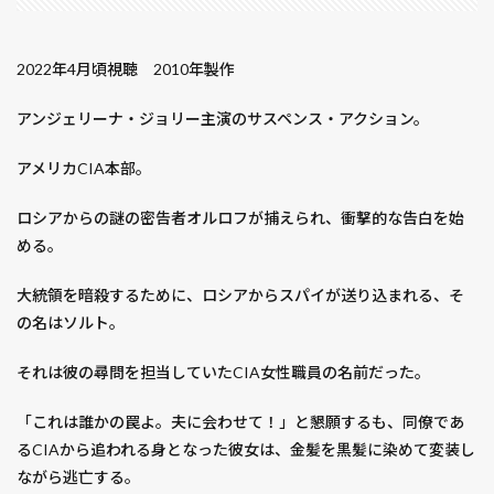
レヴェナント：蘇えりし者
ロシアン・スナイパー
ロストマン
ロックダウン
ロボコップ２
2022年4月頃視聴 2010年製作
ロマネスコ
ロード・オブ・ウォー
ロープ
ローマに消えた男
ワイルドカード
ワケギ
アンジェリーナ・ジョリー主演のサスペンス・アクション。
ワールドトリガー
ヴィンランド・サガ
アメリカCIA本部。
ヴイナス戦記
一人暮らし 休日 掃除
一季なり
一寸ソラマメ
一番花
七つの会議
七つの大罪
ロシアからの謎の密告者オルロフが捕えられ、衝撃的な告白を始
七夕 飾り 種類 工作 折り紙 簡単
万能ネギ
める。
三大怪獣 地球最大の決戦
三峰神社
三本杉
大統領を暗殺するために、ロシアからスパイが送り込まれる、そ
三毛猫
三水館
不備
不滅のあなたへ
の名はソルト。
与野公園
世界から猫が消えたなら
それは彼の尋問を担当していたCIA女性職員の名前だった。
世界一キライなあなたに
両国国技館
中小企業経営・中小企業政策
中小企業診断士
「これは誰かの罠よ。夫に会わせて！」と懇願するも、同僚であ
中川やしおフラワーパーク
中社
丸オクラ
るCIAから追われる身となった彼女は、金髪を黒髪に染めて変装し
予算
予約
事前チケット販売
ながら逃亡する。