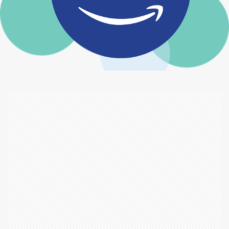
モモ
モルタル
モロヘイヤ
モンスターストライク ルシファー
モンスターハンター
モーリーズゲーム
ライフ
ライラの冒険
ラストスタンド
ラストミッション
ラスト・キング
ラッカセイ
ラッキョウ
ラッキー
ラディウス
ラブ・フラワー
ラプソード
ランチ
ラン・オールナイト
ラヴレース
ラーメン
リクルートカード
リトルミイ
リトル・ドリット
リベレイター
リミットレス
リンカーン弁護士
リヴィエラ
ルピナス
レイニーのままで
レオン
レシピ
レタス
レッド・エージェント
レッド・ドラゴン
レッド・ファミリー
レディ・プレイヤー1
レフト・トゥ・ダイ／悪夢のバカンス
レベルE
レモンバジル
レンタネコ