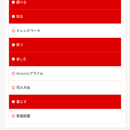
調べる
親田辛味
解像度
設置
詐欺
評決のとき
誰よりも狙われた男
豚玉丼
豪徳寺
豪雨
知る
豪雪
貞松院
財務・会計
貯蔵
貴景勝
トレンドワード
貸し農園
赤シソ
赤ジソ
足立美術館
農作業小屋
追肥
追肥・土寄せ
連作障害
買う
連打
進撃の巨人
遊星からの物体X
運営管理
遠藤
配線
重症花粉症
野沢温泉
野菜
楽しむ
野菜栽培
野菜栽培 収穫
野菜百科
釜飯
Amazonプライム
鉄道博物館
銀河英雄伝説
銀魂 THE FINAL
錆喰いビスコ
鏡池
長い裏切りの短い物語
花火大会
長ネギ
長野
閃光のハサウェイ
暮らす
閃光のハザウェイ
間奏曲はパリで
間引き
閘門開閉実演
闇金ドッグス5
防鳥ネット
家庭菜園
限度額適用認定
除房
階段
雄穂のカット
雨水タンク
電子証明書の有効期限
青の祓魔師