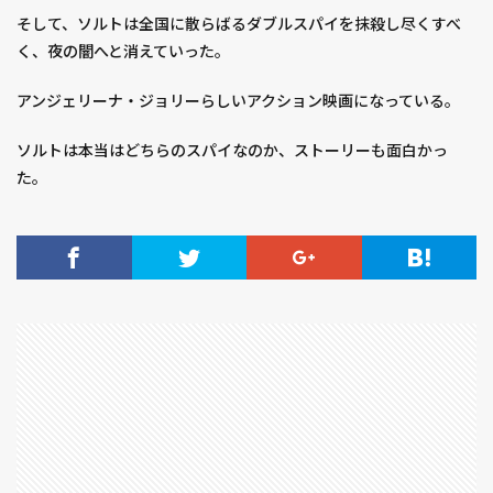
君の膵臓をたべたい
告発の時
呪術廻戦
品種
そして、ソルトは全国に散らばるダブルスパイを抹殺し尽くすべ
喰霊-零-
噓をつく男
四季なり
固定資産税
く、夜の闇へと消えていった。
国営武蔵丘陵森林公園
国宝
国立西洋美術館
アンジェリーナ・ジョリーらしいアクション映画になっている。
国際通り
土づくり
土作り
土垂
土寄せ
地震
埼玉県指定
境界の彼方
壁
夏まき
ソルトは本当はどちらのスパイなのか、ストーリーも面白かっ
た。
夏祭
夜の来訪者
夜中 掃除 心理 ストレス
大いなる遺産
大和田
大宮
大文字 小文字
大江戸温泉物語
大湯
大滝温泉
大玉スイカ
大相撲
大間木公園
大須ういろ
大須商店街
大須観音
天使のくれた時間
天然記念物
夫婦 同じ職場 デメリット
奇跡の教室
女王トミュリス
女神の見えざる手
妖怪ウォッチ
子供
子株
子猫
子育て 寝不足 イライラ
孤狼の血
宇良
守口
安納芋
定植
害虫
家庭菜園
寄居PA
寒冷紗
寺泊