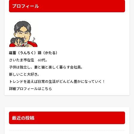
プロフィール
白サバトラ
白サバトラ猫
白ネギ
白内障
白猫
白黒
白黒ねこ
白黒ぶち猫
監視者たち
相撲甚句
真田幸教
真田幸貫
真田邸
眼帯
着果
石見銀山
社長
神撃のバハムート
福井県立恐竜博物館
福島正則
秋まき
秋ジャガ
秋川渓谷
秩父
蘊蓄（うんちく
）語（かたる）
秩父神社
種
種まき
種ジャガイモ
さいたま市在住 60代。
子供は独立し、妻と猫と楽しく暮らす会社員。
空洞症
穿孔
立水栓
竜とそばかすの姫
新しいこと大好き。
第21回さいたま市浦和うなぎまつり
第九軍隊のワシ
トレンドを追えば日常の生活がどんどん豊かになっていく！
第六派
筆ショウガ
節成きゅうり
糖度
詳細プロフィールはこちら
糸屋
約束のネバーランド
紅葉
純あま
経営情報システム
経営法務
経済学・経済政策
結婚 顔合わせ 服装 マナー 化粧
結球
綱締
最近の投稿
網いり
網膜
緑豆
練馬
縮葉種
美ら海水族館
美少女戦士セーラームーンR