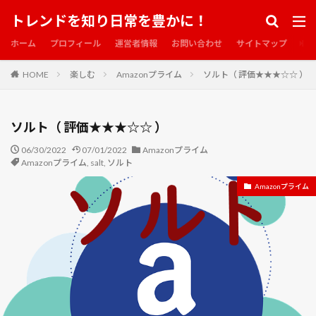
マスター・アンド・コマンダー
マスター・プラン
トレンドを知り日常を豊かに！
マス席
マッキー
マネーモンスター
ホーム
プロフィール
運営者情報
お問い合わせ
サイトマップ
マネー・ショート華麗なる大逆転
マメ科
マリアンヌ
マリーゴールド
マルチ
HOME
楽しむ
Amazonプライム
ソルト（ 評価★★★☆☆ ）
マーキュリー・ライジング
マーク・ザッカーバーグ
マージン・コール
ミスによる破局
ミス・マープル
ソルト（ 評価★★★☆☆ ）
ミッミッドナイト・イン・パリ
ミニトマト
06/30/2022
ミニミニ大作戦
07/01/2022
ミューズパーク
Amazonプライム
ムラサキツユクサ
Amazonプライム
,
salt
,
ソルト
ムーミントロール
ムーミンバレーパーク
Amazonプライム
ムーミン屋敷
ムーミン谷エリア
ムーンフォール
メアリーの総て
メイアン
メイズ大脱走
メイドインアビス
メガクラスター
メガロボクス
メタバース
メッセージマン
メビウス
メロン
メン・イン・キャット
メン・イン・ブラック
メークイン
モズ
モバレコAir
モブサイコ100