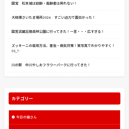
国宝 松本城は幼齢・高齢者は昇れない！
美術館を手玉にとった男
翔
翠富士
聖護院
肥料
育苗
脳の霧
自作
自動車保険
大相撲さいたま場所2026 すごい迫力で面白かった！
自動車税
舟を編む
芝川第一調整池
花
国営武蔵丘陵森林公園に行ってきた！一言・・・広すぎる！
花ことば
花とアリス殺人事件
花桃まつり
花火大会
芽かき
芽出し
若元春
ズッキーニの栽培方法、害虫・病気対策！実写真でわかりやすく！
苦土石灰
茶”紅葉蘭
茶しろ
茶トラ
01_?-
茶トラ猫
茶白ねこ
茶白猫
茶豆
荻野屋
川の駅 中川やしおフラワーパークに行ってきた！
菌
菜の花
落花生
葉かき
葉ショウガ
葉ネギ
葛飾北斎
蒼き鋼のアルペジオ
藤館
虹色ほたる
蜜蜂と遠雷
血塗られた予定表
行田市郷土博物館
衣替え
衣替えとは 収納 コツ
カテゴリー
裂孔
裂根
補助金
裾花峡天然温泉
西参道入口駐車場
西参道大鳥居
見えない目撃者
今日の猫さん
見沼代用水
見沼代用水東縁
見沼代用水西縁
見沼田んぼ
見沼通船堀
見沼通船舟歌