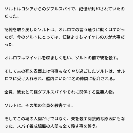
事前販売チケット
二ノ国
五台橋
井伊直弼
ソルトはロシアからのダブルスパイで、記憶が封印されていたの
交配
交響詩篇エウレカセブン
京成バラ園芸
だった。
人工受粉
人工授粉
人生最良の日々
記憶を取り戻したソルトは、オルロフの言う通りに動くはずだっ
今日の猫さん
企業経営理論
伊奈半十郎忠治
たが、今のソルトにとっては、任務よりもマイケルの方が大事だ
伏
作ってしまった
保存
保険スクエアbang！
った。
信州
信楽焼露天風呂付き和室
僕のヒーローアカデミア
先得割引
先生と迷い猫
オルロフはマイケルを疎ましく思い、ソルトの前で彼を殺す。
八つ頭
八方睨み鳳凰図
写真
処刑ライダー
そして夫の死を表面上は何事もなくやり過ごしたソルトは、オル
出雲大社
刀使ノ巫女
分げつ
切り戻し
ロフに受け入れられ、船内にいた12名の仲間に紹介される。
初切
初心者
刻刻
前玉（さきたま）神社
全員、彼女と同様ダブルスパイやそれに関係する重要人物。
劇場
劇場版 弱虫ペダル
劇場版ポケットモンスター ミュウと波導の勇者 ルカ
ソルトは、その場の全員を殺害する。
勇者ソー
勾玉豆腐
匂蕃茉莉
千住博 美術館
そしてこの場の人間だけではなく、夫を殺す間接的な原因にもな
印象派
又根・岐根
収穫
収納
った、スパイ養成組織の人間も全て殺す事を誓う。
取り付け位置
台風
名探偵ピカチュウ