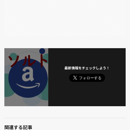
将国のアルタイル
小カブ
小屋
小島屋
小布施
小松菜
小林一茶
山崎屋
岩松院
島の唄
川口ハイウエイオアシス
川豊
幅
平葉種
年金 金額 社会保障費 所得税 住民税
幸せなひとりぼっち
幸せな低酸素血症
幸せのレシピ
幼女戦記
庭
彌彦神社
彩湖・道満グリーンパーク
御朱印
御由緒
御神徳
復讐者のメロディ
忍城
急
最新情報をチェックしよう！
怪物はささやく
怪物事変
怪病医ラムネ
恋は雨上がりのように
感染症
戦場のピアニスト
戸隠神社
打ち上げ花火、下から見るか？横から見るか？
抜き取り収穫
抜根
招き猫
拝殿
持ち帰り
摘み取り収穫
摘芯
攻殻機動隊
整枝
文武学校
文殊堂
文豪ストレイドッグス
斉木楠雄のψ難
斜め植え
新型コロナウイルス
関連する記事