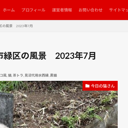
ホーム
プロフィール
運営者情報
お問い合わせ
サイトマ
の風景 2023年7月
緑区の風景 2023年7月
コ風
,
猫
,
茶トラ
,
見沼代用水西縁
,
黒猫
今日の猫さん