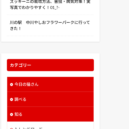
ズッキーニの栽培方法、害虫・病気対策！実
写真でわかりやすく！01_?-
川の駅 中川やしおフラワーパークに行って
きた！
カテゴリー
今日の猫さん
調べる
知る