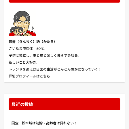
孤狼の血
宇良
守口
安納芋
定植
害虫
家庭菜園
寄居PA
寒冷紗
寺泊
将国のアルタイル
小カブ
小屋
小島屋
小布施
小松菜
小林一茶
山崎屋
岩松院
島の唄
川口ハイウエイオアシス
川豊
幅
蘊蓄（うんちく
）語（かたる）
平葉種
年金 金額 社会保障費 所得税 住民税
さいたま市在住 60代。
子供は独立し、妻と猫と楽しく暮らす会社員。
幸せなひとりぼっち
幸せな低酸素血症
新しいこと大好き。
幸せのレシピ
幼女戦記
庭
彌彦神社
トレンドを追えば日常の生活がどんどん豊かになっていく！
彩湖・道満グリーンパーク
御朱印
御由緒
詳細プロフィールはこちら
御神徳
復讐者のメロディ
忍城
急
怪物はささやく
怪物事変
怪病医ラムネ
恋は雨上がりのように
感染症
戦場のピアニスト
最近の投稿
戸隠神社
打ち上げ花火、下から見るか？横から見るか？
抜き取り収穫
抜根
招き猫
拝殿
国宝 松本城は幼齢・高齢者は昇れない！
持ち帰り
摘み取り収穫
摘芯
攻殻機動隊