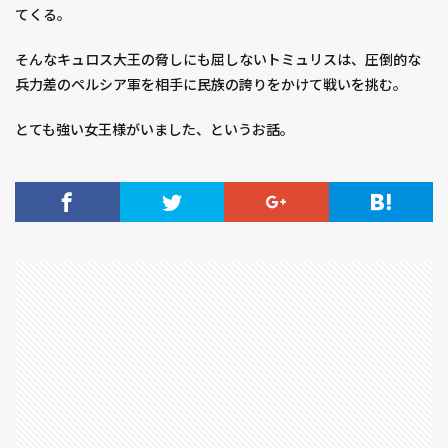
メン・イン・キャット
メン・イン・ブラック
てくる。
メークイン
モズ
モバレコAir
モブサイコ100
そんなキュロス大王の脅しにも屈しないトミュリスは、圧倒的な
モモ
モルタル
モロヘイヤ
兵力差のペルシア軍を相手に民族の誇りをかけて戦いを挑む。
モンスターストライク ルシファー
モンスターハンター
とても強い女王様がいました、というお話。
モーリーズゲーム
ライフ
ライラの冒険
ラストスタンド
ラストミッション
ラスト・キング
ラッカセイ
ラッキョウ
ラッキー
ラディウス
ラブ・フラワー
ラプソード
ランチ
ラン・オールナイト
ラヴレース
ラーメン
リクルートカード
リトルミイ
リトル・ドリット
リベレイター
リミットレス
リンカーン弁護士
リヴィエラ
ルピナス
レイニーのままで
レオン
レシピ
レタス
レッド・エージェント
レッド・ドラゴン
レッド・ファミリー
レディ・プレイヤー1