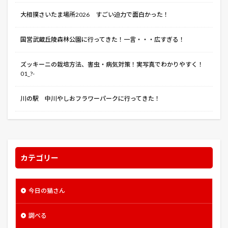
整枝
文武学校
文殊堂
文豪ストレイドッグス
大相撲さいたま場所2026 すごい迫力で面白かった！
斉木楠雄のψ難
斜め植え
新型コロナウイルス
国営武蔵丘陵森林公園に行ってきた！一言・・・広すぎる！
方角
星の王子さまPA
春まき
春巻きの中華うま煮餡かけ
時期
普通種
暑い
ズッキーニの栽培方法、害虫・病気対策！実写真でわかりやすく！
暗殺教室
暗証番号
曇天に笑う
曲がり
01_?-
更新剪定
最強のふたり
有機培養土
川の駅 中川やしおフラワーパークに行ってきた！
東京リベンジャーズ
東京レイヴンズ
東京卍リベンジャーズ
東浦和
東浦和駅
松代
松代藩
松本城
松江城
株主総会
株張り型
株立ち型
株間
根ショウガ
カテゴリー
根深ネギ
格安
栽培方法
栽培時期
桃山
桐谷旅館
桜
桜回廊
桜島
桜館
梅
今日の猫さん
植えつけ
楽天カード
楽天損害保険
槍
横川サービスエリア
機動戦士ガンダム THE ORIGIN II
調べる
機動戦士ガンダム 逆襲のシャア
櫓太鼓打分
正代