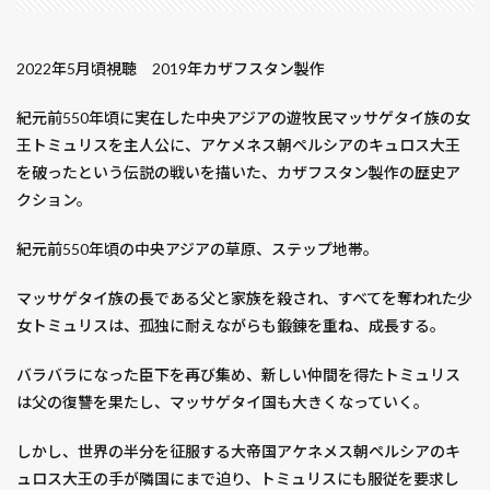
マイナンバーカード
マイ・ブラザー
マシンガン・プリーチャー
マジンボーン
2022年5月頃視聴 2019年カザフスタン製作
マスター・アンド・コマンダー
マスター・プラン
マス席
マッキー
マネーモンスター
紀元前550年頃に実在した中央アジアの遊牧民マッサゲタイ族の女
マネー・ショート華麗なる大逆転
マメ科
王トミュリスを主人公に、アケメネス朝ペルシアのキュロス大王
を破ったという伝説の戦いを描いた、カザフスタン製作の歴史ア
マリアンヌ
マリーゴールド
マルチ
クション。
マーキュリー・ライジング
マーク・ザッカーバーグ
マージン・コール
ミスによる破局
ミス・マープル
紀元前550年頃の中央アジアの草原、ステップ地帯。
ミッミッドナイト・イン・パリ
ミニトマト
マッサゲタイ族の長である父と家族を殺され、すべてを奪われた少
ミニミニ大作戦
ミューズパーク
ムラサキツユクサ
女トミュリスは、孤独に耐えながらも鍛錬を重ね、成長する。
ムーミントロール
ムーミンバレーパーク
ムーミン屋敷
ムーミン谷エリア
ムーンフォール
バラバラになった臣下を再び集め、新しい仲間を得たトミュリス
は父の復讐を果たし、マッサゲタイ国も大きくなっていく。
メアリーの総て
メイアン
メイズ大脱走
メイドインアビス
メガクラスター
メガロボクス
しかし、世界の半分を征服する大帝国アケネメス朝ペルシアのキ
メタバース
メッセージマン
メビウス
メロン
ュロス大王の手が隣国にまで迫り、トミュリスにも服従を要求し