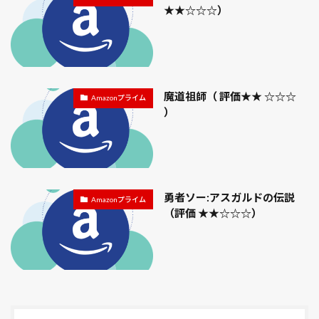
中川やしおフラワーパーク
★★☆☆☆）
中社
丸オクラ
予算
予約
事前チケット販売
事前販売チケット
二ノ国
五台橋
井伊直弼
交配
交響詩篇エウレカセブン
京成バラ園芸
人工受粉
人工授粉
人生最良の日々
魔道祖師（ 評価★★ ☆☆☆
Amazonプライム
）
今日の猫さん
企業経営理論
伊奈半十郎忠治
伏
作ってしまった
保存
保険スクエアbang！
信州
信楽焼露天風呂付き和室
僕のヒーローアカデミア
先得割引
先生と迷い猫
勇者ソー:アスガルドの伝説
Amazonプライム
八つ頭
八方睨み鳳凰図
写真
処刑ライダー
（評価 ★★☆☆☆）
出雲大社
刀使ノ巫女
分げつ
切り戻し
初切
初心者
刻刻
前玉（さきたま）神社
劇場
劇場版 弱虫ペダル
劇場版ポケットモンスター ミュウと波導の勇者 ルカ
勇者ソー
勾玉豆腐
匂蕃茉莉
千住博 美術館