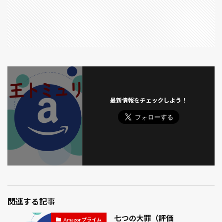
レフト・トゥ・ダイ／悪夢のバカンス
レベルE
レモンバジル
レンタネコ
レヴェナント：蘇えりし者
ロシアン・スナイパー
ロストマン
ロックダウン
ロボコップ２
ロマネスコ
ロード・オブ・ウォー
ロープ
ローマに消えた男
ワイルドカード
ワケギ
ワールドトリガー
ヴィンランド・サガ
最新情報をチェックしよう！
ヴイナス戦記
一人暮らし 休日 掃除
一季なり
一寸ソラマメ
一番花
七つの会議
七つの大罪
七夕 飾り 種類 工作 折り紙 簡単
万能ネギ
三大怪獣 地球最大の決戦
三峰神社
三本杉
三毛猫
三水館
不備
不滅のあなたへ
与野公園
世界から猫が消えたなら
世界一キライなあなたに
両国国技館
関連する記事
中小企業経営・中小企業政策
中小企業診断士
七つの大罪（評価
Amazonプライム