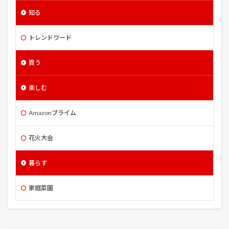
正常性バイアス
武蔵野線
気に入らない
気温
知る
水やり
水受け
沖縄
トレンドワード
沖縄かりゆしビーチリゾート・オーシャンスパ
洋ネコ
洋ネコ風
洪水
浅草
浅草寺
浅野屋
買う
浦和うなぎまつり
浴衣 メンズ サイズ 値段 着付け おしゃれ
楽しむ
海のオーケストラ号
海苔
涼宮ハルヒの消失
Amazonプライム
温泉 事故
湯っ蔵んど
満寿家
源助
潜入者
灰色カビ病
災害用
炎炎ノ消防隊
花火大会
無職転生
焼き鳥
照ノ富士
牛蒡
暮らす
特便割引
特捜部Q Pからのメッセージ
犬
猛暑
猫
猫と電車
猫のミヌース
猫神社
家庭菜園
玉直し
王子くん
甘い大玉すいか
甘い大玉！すいか
甘黒郎
田舎っぺうどん
甲鉄城のカバネリ
男と女
男爵
界 玉造