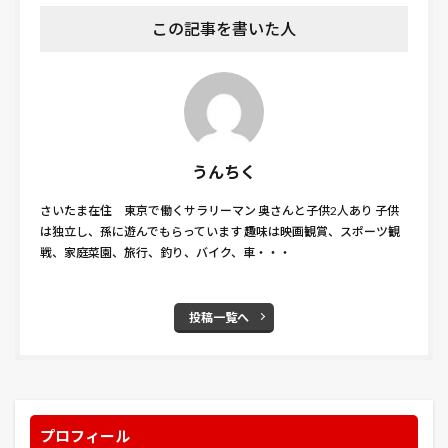
印象派
又根・岐根
収穫
収納
この記事を書いた人
取り付け位置
台風
名探偵ピカチュウ
君の膵臓をたべたい
告発の時
呪術廻戦
品種
喰霊-零-
噓をつく男
四季なり
固定資産税
国営武蔵丘陵森林公園
国宝
国立西洋美術館
国際通り
土づくり
土作り
土垂
土寄せ
うんちく
地震
埼玉県指定
境界の彼方
壁
夏まき
さいたま在住 東京で働くサラリーマン 奥さんと子供2人あり 子供
夏祭
夜の来訪者
夜中 掃除 心理 ストレス
は独立し、孫に遊んでもらっています 趣味は映画観賞、スポーツ観
戦、家庭菜園、旅行、釣り、バイク、車・・・
大いなる遺産
大和田
大宮
大文字 小文字
大江戸温泉物語
大湯
大滝温泉
大玉スイカ
大相撲
大間木公園
大須ういろ
大須商店街
投稿一覧へ
大須観音
天使のくれた時間
天然記念物
夫婦 同じ職場 デメリット
奇跡の教室
女王トミュリス
女神の見えざる手
妖怪ウォッチ
プロフィール
子供
子株
子猫
子育て 寝不足 イライラ