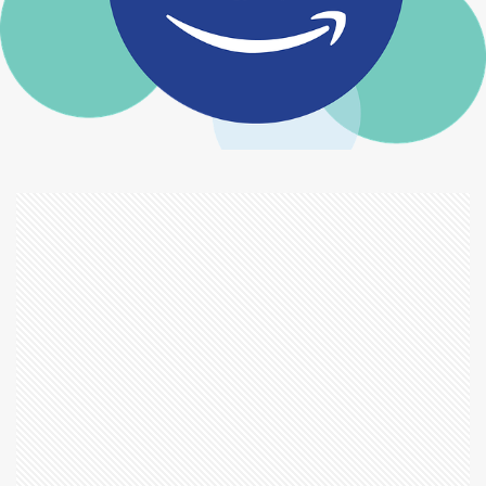
ブロークバックマウンテン
ブロークンシティ
ブースター
プイック・プイック
プライドと偏見
プライベート・ライアン
プライム
プライム市場
プリズナーズ
プリデスティネーション
プリンスショッピングプラザ
プロティアン
プロティアン・キャリア
プロポーズ 日にち 返事 記念日 プレゼント
プロメア
ヘッドハンター
ヘッドライトクリーナー
ヘムレン
ヘルボーイ
ベル＆セバスチャン
ペルソナ
ペントハウス
ホウレンソウ
ホウ素欠乏症
ホテル飛鳥
ホリデイ
ホーリーバジル
ボリジ
ボルベール
ボーダーライン ソルジャーズ・デイ
ボーネルンド
ボーンコレクター
ポピー
ポンちゃん
ポンタ君
ポン太
ポン子
ポール・セザンヌ
マイナポイント