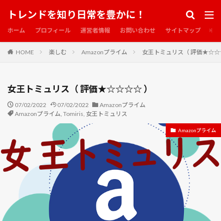
ファイナル・スコア
ファルコン
フィット
トレンドを知り日常を豊かに！
フェイク シティ ある男のルール
フェイスブック
ホーム
プロフィール
運営者情報
お問い合わせ
サイトマップ
フォートナイト
フクジュソウ
フライト・ゲーム
フルメタル・パニック！
HOME
楽しむ
Amazonプライム
女王トミュリス（ 評価★☆☆
フルメタル・パニック！ ボーイ・ミーツ・ガール
フルーツバスケット
フルーツバスケット2nd
女王トミュリス（ 評価★☆☆☆☆ ）
フレンチボーイオレンジ
フレンチ・ラン
07/02/2022
フロンティア
07/02/2022
ブチねこ
Amazonプライム
ブッシュバジル
Amazonプライム
,
Tomiris
,
女王トミュリス
ブラックスネークモーン
ブラックブック
Amazonプライム
ブラック・ジャック
ブラック・ボックス
ブラッドショット
ブラッド・スローン
ブラッド・ダイヤモンド
ブランデッド
ブルーベリー
ブルーベリープラザ浦和
ブレイド
ブレインフォグ
ブレイン・ゲーム
ブレードランナー2049
ブロッコリー