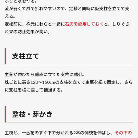
ぷりと水をやる。
茎が弱くて風で折れやすいので、定植と同時に仮支柱を立てて支
える。
定植前に、株元にわらと一緒に
石灰を施用しておく
と、しりぐさ
れ果の防止効果が高い。
支柱立て
主茎が伸びたら垂直に立てた支柱に誘引。
株ごとに高さ120〜150cmの支柱を立てて主茎を紐で固定し、さら
に支柱を横に渡して補強する。
整枝・芽かき
主枝と、一番花のすぐ下で分かれる2本の側枝を伸ばし、
その下の