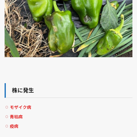
株に発生
モザイク病
青枯病
疫病