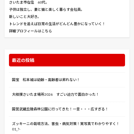
さいたま市在住 60代。
子供は独立し、妻と猫と楽しく暮らす会社員。
新しいこと大好き。
トレンドを追えば日常の生活がどんどん豊かになっていく！
詳細プロフィールはこちら
最近の投稿
国宝 松本城は幼齢・高齢者は昇れない！
大相撲さいたま場所2026 すごい迫力で面白かった！
国営武蔵丘陵森林公園に行ってきた！一言・・・広すぎる！
ズッキーニの栽培方法、害虫・病気対策！実写真でわかりやすく！
01_?-