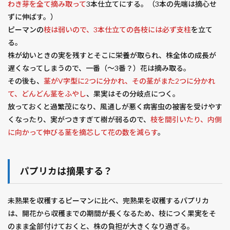
わき芽を全て摘み取って
3本仕立てにする。（3本の先端は摘心せ
ずに伸ばす。）
ピーマンの
枝は弱いので、3本仕立ての各枝には必ず支柱
を立て
る。
株が幼いときの実を残すとそこに栄養が取られ、株全体の成長が
遅くなってしまうので、一番（～3番？）花は摘み取る。
その後も、
茎がV字型に2つに分かれ、その茎がまた2つに分かれ
て、どんどん茎をふやし
、果実はその分岐点につく。
放っておくと過繁茂になり、風通しが悪く病害虫の被害を受けやす
くなったり、実がつきすぎて樹が弱るので、
枝を間引いたり、内側
に向かって伸びる茎を摘芯して花の数を減らす
。
パプリカは摘果する？
未熟果を収穫するピーマンに比べ、完熟果を収穫するパプリカ
は、開花から収穫までの期間が長くなるため、枝につく果実をそ
のまま全部付けておくと、株の負担が大きくなり過ぎる。