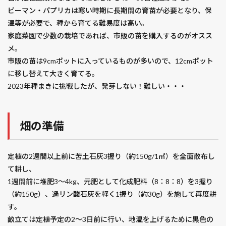
ピーマン・パプリカは寒い時期に長期間の育苗が必要となり、保
温等が必要で、種から育てる難易度は高い。
家庭菜園で少数の栽培であれば、市販の苗を購入するのがオスス
メ。
市販の苗は9cmポットに入っているものが多いので、12cmポット
に移し替えて大きく育てる。
2023年種まきに挑戦したが、発芽しない！難しい・・・
畑の準備
定植の2週間以上前に苦土石灰3握り（約150g/1㎡）を全面散布し
て耕し、
1週間前に堆肥3～4kg、元肥として化成肥料（8：8：8）を3握り
（約150g）、過リン酸石灰を軽く1握り（約30g）を施して再度耕
す。
畝立ては定植予定の2～3日前に行い、地温を上げるために黒色の