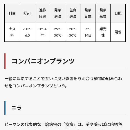
連作
発芽
生育
発芽
発芽
科目
好pH
日照
障害
適温
適温
日数
光性
ナス
6.0〜
3～4
25〜
20～
7～
嫌光
陽性
科
6.5
年
30℃
30℃
14日
性
コンパニオンプランツ
一緒に栽培することで互いに良い影響を与え合う植物の組み合わ
せをコンパニオンプランツという。
ニラ
ピーマンの代表的な土壌病害の「疫病」は、茎や葉っぱに暗褐色