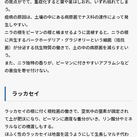
の斑点がでて、重症化すると葉や茎はしおれ、いずれ枯れてしま
う。
疫病の原因は、土壌の中にある病原菌でナス科の連作によって発
生しやすい。
ニラの根をピーマンの根と絡ませるように混植すると、ニラの根
に共生するバークホーデリア・グラジオリーという細菌（拮抗
菌）が分泌する抗生物質の働きで、土の中の病原菌を減らすとい
う。
また、ニラ独特の香りが、ピーマンに付きやすいアブラムシなど
の害虫を寄せ付けない。
ラッカセイ
ラッカセイの根に付く根粒菌の働きで、空気中の窒素が固定され
て土が肥沃になり、ピーマンに適度な養分がいき、リン酸分やミネ
ラルなどの橋渡しもする。
ほふく性のラッカセイは地面を這うようにして生長しマルチ代わ