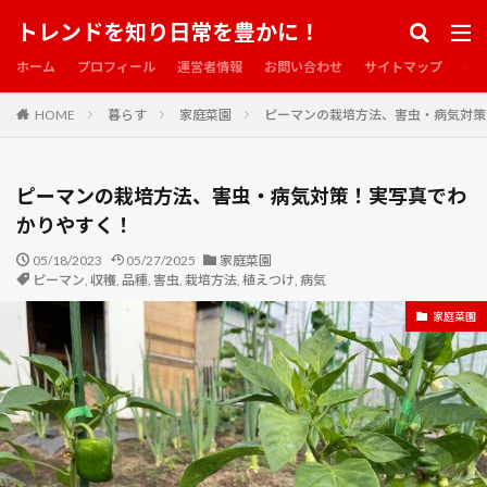
トレンドを知り日常を豊かに！
ホーム
プロフィール
運営者情報
お問い合わせ
サイトマップ
HOME
暮らす
家庭菜園
ピーマンの栽培方法、害虫・病気対策
ピーマンの栽培方法、害虫・病気対策！実写真でわ
かりやすく！
05/18/2023
05/27/2025
家庭菜園
ピーマン
,
収穫
,
品種
,
害虫
,
栽培方法
,
植えつけ
,
病気
家庭菜園