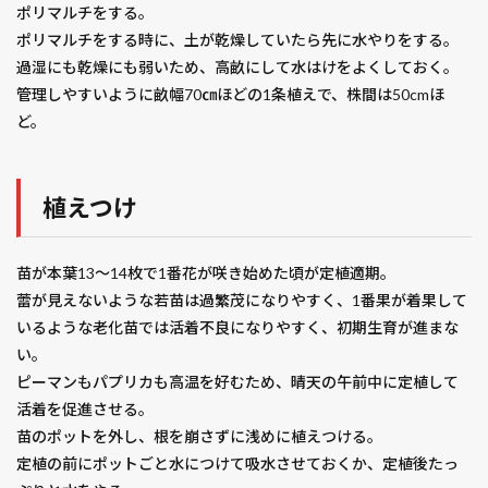
ポリマルチをする。
ポリマルチをする時に、土が乾燥していたら先に水やりをする。
過湿にも乾燥にも弱いため、高畝にして水はけをよくしておく。
管理しやすいように畝幅70㎝ほどの1条植えで、株間は50cmほ
ど。
植えつけ
苗が本葉13～14枚で1番花が咲き始めた頃が定植適期。
蕾が見えないような若苗は過繁茂になりやすく、1番果が着果して
いるような老化苗では活着不良になりやすく、初期生育が進まな
い。
ピーマンもパプリカも高温を好むため、晴天の午前中に定植して
活着を促進させる。
苗のポットを外し、根を崩さずに浅めに植えつける。
定植の前にポットごと水につけて吸水させておくか、定植後たっ