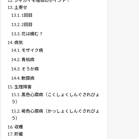
12.
ジャガイモ増収のポイント！
13.
土寄せ
13.1.
1回目
13.2.
2回目
13.3.
花は摘む？
14.
病気
14.1.
モザイク病
14.2.
青枯病
14.3.
そうか病
14.4.
軟腐病
15.
生理障害
15.1.
黒色心腐病（こくしょくしんぐされびょ
う）
15.2.
褐色心腐病（かっしょくしんぐされびょ
う）
16.
収穫
17.
貯蔵