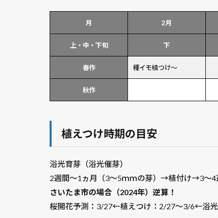
月
2月
上・中・下旬
下
春作
種イモ植つけ～
秋作
植えつけ時期の目安
浴光育芽（浴光催芽）
2週間～1ヵ月（3～5ｍｍの芽）→植付け→3～
さいたま市の場合（2024年）逆算！
桜開花予測：3/27←植えつけ：2/27～3/6←浴光