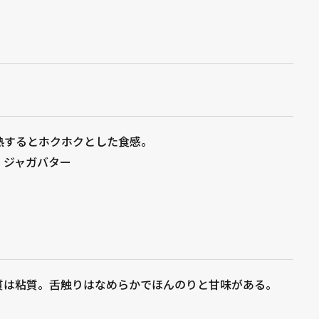
熱するとホクホクとした食感。
、ジャガバター
質は粘質。舌触りはなめらかでほんのりと甘味がある。