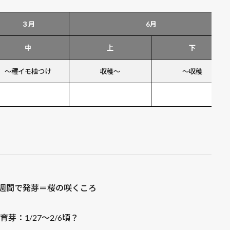
３月
6月
中
上
下
～種イモ植つけ
収穫～
～収穫
4週間で発芽＝桜の咲くころ
育芽：1/27～2/6頃？