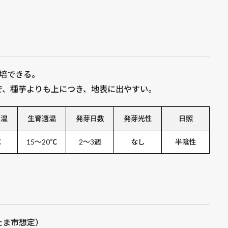
培できる。
で、種芋よりも上につき、地表に出やすい。
適温
生育適温
発芽日数
発芽光性
日照
℃
15～20℃
2～3週
なし
半陰性
たま市想定）