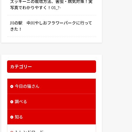
ズッキーニの栽培方法、害虫・病気対策！実
写真でわかりやすく！01_?-
川の駅 中川やしおフラワーパークに行って
きた！
カテゴリー
今日の猫さん
調べる
知る