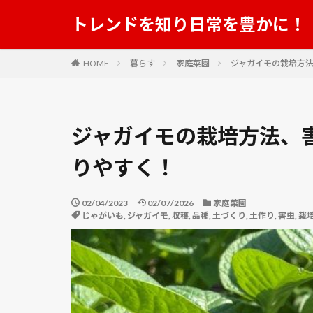
トレンドを知り日常を豊かに！
HOME
暮らす
家庭菜園
ジャガイモの栽培方
ジャガイモの栽培方法、
りやすく！
02/04/2023
02/07/2026
家庭菜園
じゃがいも
,
ジャガイモ
,
収穫
,
品種
,
土づくり
,
土作り
,
害虫
,
栽