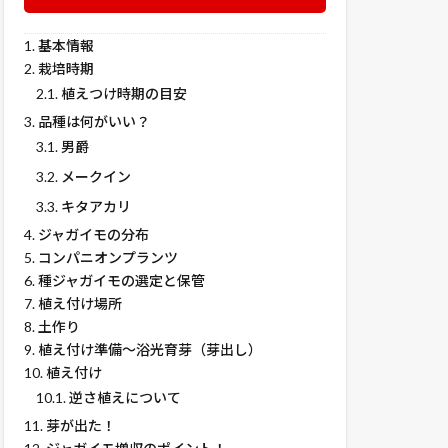
1.
基本情報
8月
9月
11月
2.
栽培時期
下
上
下
2.1.
植えつけ時期の目安
3.
品種は何がいい？
3.1.
男爵
3.2.
メークイン
種イモ植つけ
3.3.
キタアカリ
4.
ジャガイモの分布
5.
コンパニオンプランツ
6.
種ジャガイモの選定と保管
7.
植え付け場所
8.
土作り
9.
植え付け準備～浴光育芽（芽出し）
10.
植え付け
10.1.
逆さ植えについて
11.
芽が出た！