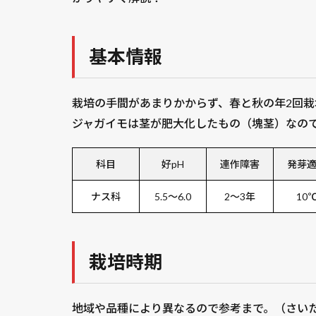
基本情報
栽培の手間があまりかからず、春と秋の年2回栽
ジャガイモは茎が肥大化したもの（塊茎）なの
科目
好pH
連作障害
発芽
ナス科
5.5〜6.0
2〜3年
10
栽培時期
地域や品種により異なるので参考まで。（さい