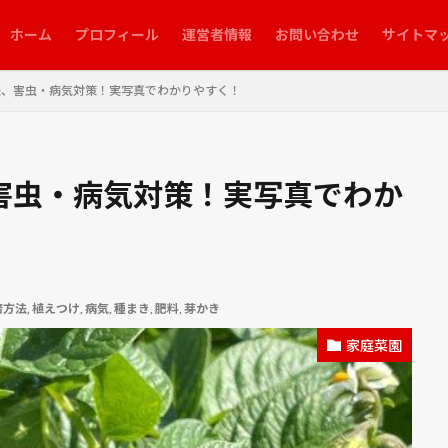
ホーム
プロフィール
運営者情報
お問い合わせ
サイトマ
法、害虫・病気対策！実写真でわかりやすく！
害虫・病気対策！実写真でわか
培方法
,
植えつけ
,
病気
,
種まき
,
肥料
,
芽かき
家庭菜園