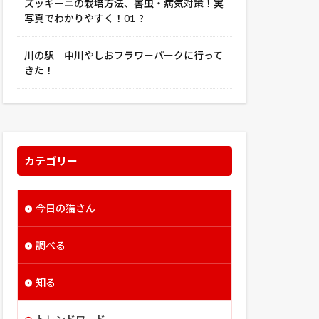
ズッキーニの栽培方法、害虫・病気対策！実
写真でわかりやすく！01_?-
川の駅 中川やしおフラワーパークに行って
きた！
カテゴリー
今日の猫さん
調べる
知る