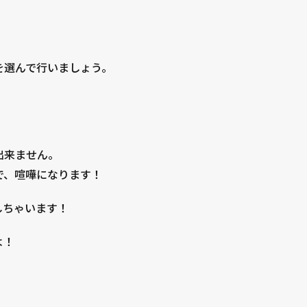
を選んで行いましょう。
！
出来ません。
で、喧嘩になります！
しちゃいます！
よ！