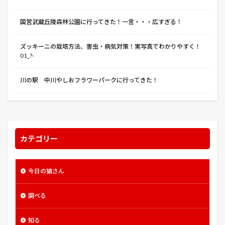
国営武蔵丘陵森林公園に行ってきた！一言・・・広すぎる！
ズッキーニの栽培方法、害虫・病気対策！実写真でわかりやすく！
01_?-
川の駅 中川やしおフラワーパークに行ってきた！
カテゴリー
今日の猫さん
調べる
知る