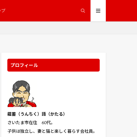
きゅうり
糖度
ップ
経済学・経済政策
縮葉種
聖護院
一調整池
花
若元春
苦土石灰
野屋
菌
プロフィール
ジオ
藤館
えとは 収納 コツ
見えない目撃者
通船舟歌
豪徳寺
蘊蓄（うんちく
）語（かたる）
赤ジソ
さいたま市在住 60代。
人
子供は独立し、妻と猫と楽しく暮らす会社員。
野菜栽培