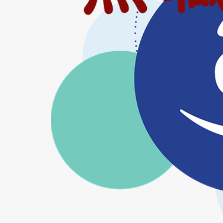
野菜栽培 収穫
鏡池
長い裏
間奏曲はパリで
階段
雄穂の
青ネギ
青葉
魔界探偵ゴーゴリI
麻雀覇道伝説 天牌
１号館
５％