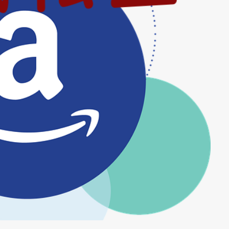
野菜百科
釜飯
鉄道博物館
銀河英雄伝説
銀魂 THE FINAL
切りの短い物語
長ネギ
長野
閃光のハサウェイ
閃光のハザウ
間引き
閘門開閉実演
闇金ドッグス5
防鳥ネット
限度額
カット
雨水タンク
電子証明書の有効期限
青の祓魔師
青の祓
園
青葉園の藤
静かなる叫び
預言者
食堂
飯能市
I
魔道祖師
鶏肉の生姜焼き風ローストマヨソース
鹿教湯温泉
外伝
黒子のバスケ
黒猫
黒猫クロちゃん
黒田節
黒茶屋
の奇跡
ＦＰＤＭサポーターズ倶楽部
検索