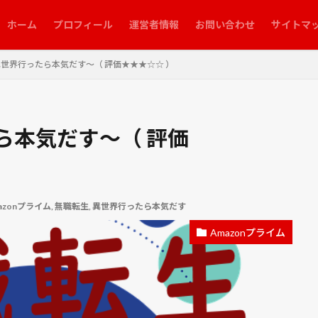
市浦和うなぎまつり
第九軍隊のワシ
第六派
筆ショウガ
節成
ホーム
プロフィール
運営者情報
お問い合わせ
サイトマ
ネバーランド
紅葉
純あま
経営情報システム
経営法務
 マナー 化粧
結球
綱締
網いり
網膜
緑豆
練馬
異世界行ったら本気だす～（ 評価★★★☆☆ ）
美少女戦士セーラームーンR
美術館を手玉にとった男
翔
翠富士
脳の霧
自作
自動車保険
自動車税
舟を編む
芝川第
とアリス殺人事件
花桃まつり
花火大会
芽かき
芽出し
ら本気だす～（ 評価
しろ
茶トラ
茶トラ猫
茶白ねこ
茶白猫
茶豆
荻
生
葉かき
葉ショウガ
葉ネギ
葛飾北斎
蒼き鋼のアルペ
蜜蜂と遠雷
血塗られた予定表
行田市郷土博物館
衣替え
衣替
azonプライム
,
無職転生
,
異世界行ったら本気だす
補助金
裾花峡天然温泉
西参道入口駐車場
西参道大鳥居
見沼代用水東縁
見沼代用水西縁
見沼田んぼ
見沼通船堀
見沼
Amazonプライム
像度
設置
詐欺
評決のとき
誰よりも狙われた男
豚玉丼
貞松院
財務・会計
貯蔵
貴景勝
貸し農園
赤シソ
農作業小屋
追肥
追肥・土寄せ
連作障害
連打
進撃の巨
運営管理
遠藤
配線
重症花粉症
野沢温泉
野菜