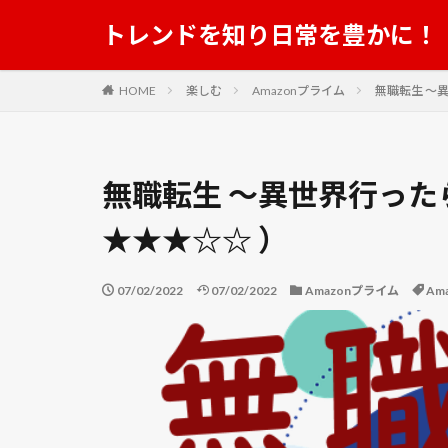
第21回さいたま
トレンドを知り日常を豊かに！
糸屋
約束の
結婚 顔合わせ 服装
HOME
楽しむ
Amazonプライム
無職転生 ～
美ら海水族館
肥料
育苗
花ことば
花
無職転生 ～異世界行った
茶”紅葉蘭
茶
★★★☆☆ ）
菜の花
落花
虹色ほたる
07/02/2022
07/02/2022
Amazonプライム
Am
裂孔
裂根
見沼代用水
親田辛味
解
豪雨
豪雪
足立美術館
遊星からの物体X