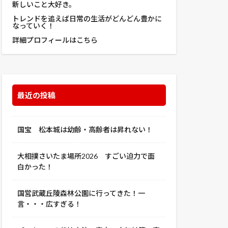
新しいこと大好き。
錆喰いビスコ
トレンドを追えば日常の生活がどんどん豊かに
なっていく！
ェイ
詳細プロフィールはこちら
適用認定
除房
魔師 劇場版
駐車場
魔女
麻釜
最近の投稿
黒豆
国宝 松本城は幼齢・高齢者は昇れない！
大相撲さいたま場所2026 すごい迫力で面
白かった！
国営武蔵丘陵森林公園に行ってきた！一
言・・・広すぎる！