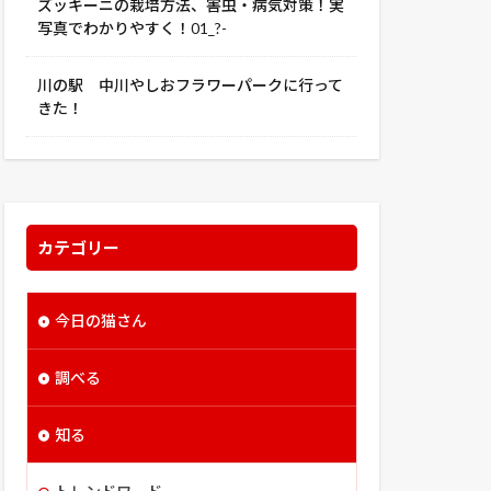
ズッキーニの栽培方法、害虫・病気対策！実
写真でわかりやすく！01_?-
川の駅 中川やしおフラワーパークに行って
きた！
カテゴリー
今日の猫さん
調べる
知る